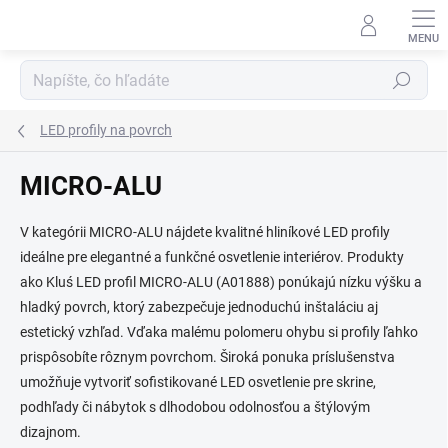
Prejsť
na
obsah
Hľadať
LED profily na povrch
MICRO-ALU
V kategórii MICRO-ALU nájdete kvalitné hliníkové LED profily
ideálne pre elegantné a funkčné osvetlenie interiérov. Produkty
ako Kluś LED profil MICRO-ALU (A01888) ponúkajú nízku výšku a
hladký povrch, ktorý zabezpečuje jednoduchú inštaláciu aj
estetický vzhľad. Vďaka malému polomeru ohybu si profily ľahko
prispôsobíte rôznym povrchom. Široká ponuka príslušenstva
umožňuje vytvoriť sofistikované LED osvetlenie pre skrine,
podhľady či nábytok s dlhodobou odolnosťou a štýlovým
dizajnom.