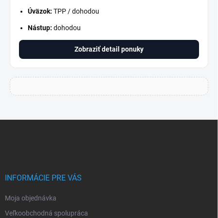
Úväzok:
TPP / dohodou
Nástup:
dohodou
Zobraziť detail ponuky
Z
á
p
ä
t
i
INFORMÁCIE PRE VÁS
e
Moja objednávka
Veľkoobchodná spolupráca