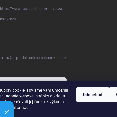
https://www.facebook.com/mravecza
mravecza
ie o nových produktoch na našom e-shope.
úbory cookie, aby sme vám umožnili
Odmietnuť
ehliadanie webovej stránky a vďaka
bných údajov
tále zlepšovali jej funkcie, výkon a
ť.
Viac informácií