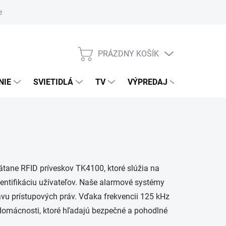
nky ochrany osobných údajov
PRÁZDNY KOŠÍK
NÁKUPNÝ
KOŠÍK
NIE
SVIETIDLÁ
TV
VÝPREDAJ
ZNAČKY
rátane RFID príveskov TK4100, ktoré slúžia na
entifikáciu užívateľov. Naše alarmové systémy
u prístupových práv. Vďaka frekvencii 125 kHz
 domácnosti, ktoré hľadajú bezpečné a pohodlné