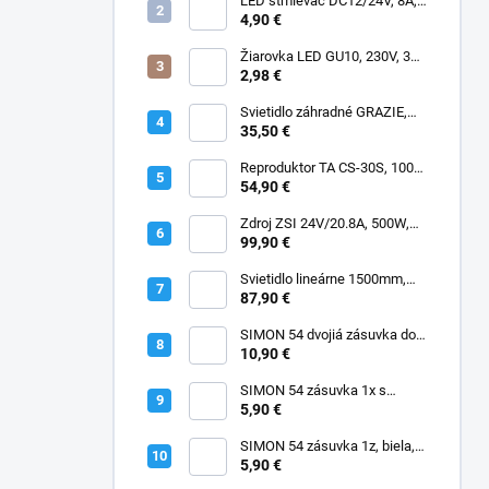
LED stmievač DC12/24V, 8A,
manuálny
4,90 €
Žiarovka LED GU10, 230V, 3W,
SMD2835, 3000K, 220lm, 120°
2,98 €
Svietidlo záhradné GRAZIE,
GU10, IP44
35,50 €
Reproduktor TA CS-30S, 100V,
30W, IP65
54,90 €
Zdroj ZSI 24V/20.8A, 500W,
IP67, Fose, MPF-500-24, PFC,
99,90 €
4 roky záruka
Svietidlo lineárne 1500mm,
LED 40/55/65/80W, 4000K,
87,90 €
180lm/W, IP66, EVOX
SIMON 54 dvojiá zásuvka do
rámčekov PREMIUM, IP20,
10,90 €
antracitová, DGZ2MZ.01/48
SIMON 54 zásuvka 1x s
uzemnením, IP20, krémová,
5,90 €
skrutkové svorky,
DGZ1Z.01/41
SIMON 54 zásuvka 1z, biela,
DGZ1Z.01/11
5,90 €