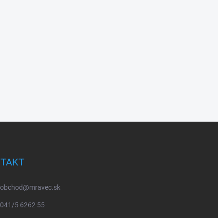
TAKT
obchod
@
mravec.sk
041/5 6262 55