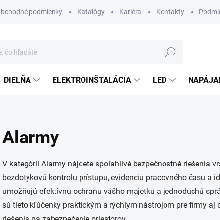
bchodné podmienky
Katalógy
Kariéra
Kontakty
Podmie
Hľadať
DIELŇA
ELEKTROINŠTALÁCIA
LED
NAPÁJA
Alarmy
V kategórii Alarmy nájdete spoľahlivé bezpečnostné riešenia v
bezdotykovú kontrolu prístupu, evidenciu pracovného času a id
umožňujú efektívnu ochranu vášho majetku a jednoduchú správ
sú tieto kľúčenky praktickým a rýchlym nástrojom pre firmy aj
riešenia na zabezpečenie priestorov.