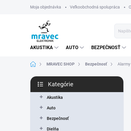
Prejsť
Moja objednávka
Veľkoobchodná spolupráca
O
na
obsah
AKUSTIKA
AUTO
BEZPEČNOSŤ
Domov
MRAVEC SHOP
Bezpečnosť
Alarmy
B
Kategórie
o
Preskočiť
č
kategórie
n
Akustika
ý
Auto
p
a
Bezpečnosť
n
Dielňa
e