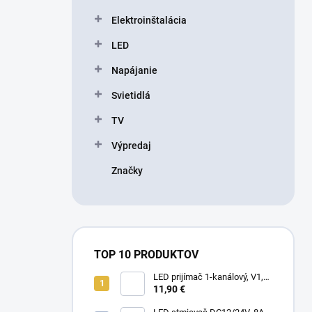
l
Elektroinštalácia
LED
Napájanie
Svietidlá
TV
Výpredaj
Značky
TOP 10 PRODUKTOV
LED prijímač 1-kanálový, V1,
5-36V, 8A, 40-288W
11,90 €