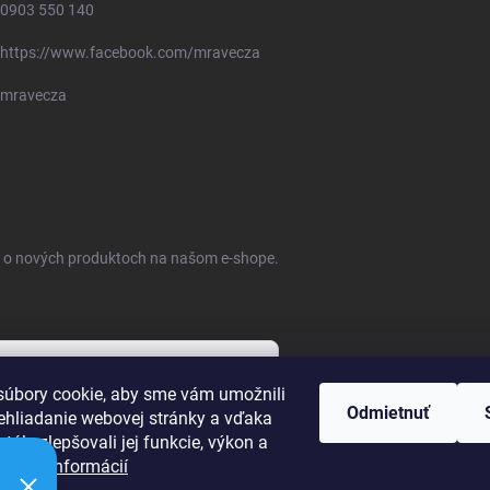
0903 550 140
https://www.facebook.com/mravecza
mravecza
ie o nových produktoch na našom e-shope.
úbory cookie, aby sme vám umožnili
Odmietnuť
ehliadanie webovej stránky a vďaka
bných údajov
tále zlepšovali jej funkcie, výkon a
ť.
Viac informácií