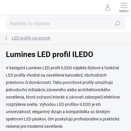
Prejsť
na
obsah
Hľadať
LED profily na povrch
Lumines LED profil ILEDO
V kategórii Lumines LED profil ILEDO nájdete štýlové a funkčné
LED profily vhodné na osvetlenie kancelárií, obchodných
priestorov či domácností. Tieto povrchové profily umožňujú
jednoduchú inštaláciu závesného alebo architektonického
osvetlenia, ktoré zvýrazní interiér a zároveň zabezpečí efektívne
rozptýlenie svetla. Výhodou LED profilov ILEDO je ich
univerzálnosť, elegantný dizajn a kompatibilita so širokým
spektrom LED pásikov, čím poskytujú profesionálne a praktické
riešenie pre moderné osvetlenie.