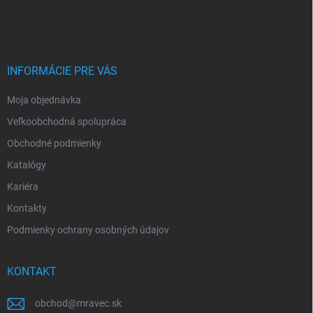
á
c
p
i
e
ä
p
t
r
i
INFORMÁCIE PRE VÁS
v
e
k
Moja objednávka
y
v
Veľkoobchodná spolupráca
ý
p
Obchodné podmienky
i
Katalógy
s
u
Kariéra
Kontakty
Podmienky ochrany osobných údajov
KONTAKT
obchod
@
mravec.sk