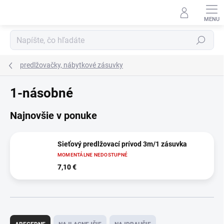
Prejsť
na
obsah
Hľadať
predlžovačky, nábytkové zásuvky
1-násobné
Najnovšie v ponuke
Sieťový predlžovací prívod 3m/1 zásuvka
MOMENTÁLNE NEDOSTUPNÉ
7,10 €
R
a