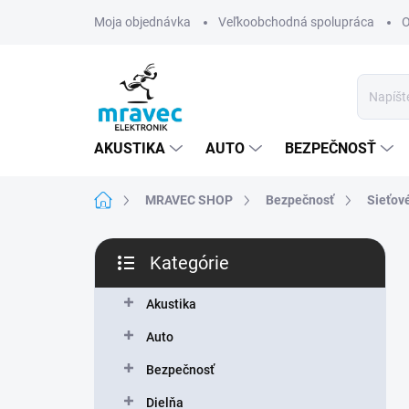
Prejsť
Moja objednávka
Veľkoobchodná spolupráca
O
na
obsah
AKUSTIKA
AUTO
BEZPEČNOSŤ
Domov
MRAVEC SHOP
Bezpečnosť
Sieťov
B
Kategórie
o
Preskočiť
č
kategórie
n
Akustika
ý
Auto
p
a
Bezpečnosť
n
Dielňa
e