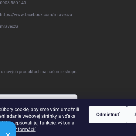
0903 550 140
https://www.facebook.com/mravecza
mravecza
ie o nových produktoch na našom e-shope.
úbory cookie, aby sme vám umožnili
Odmietnuť
ehliadanie webovej stránky a vďaka
bných údajov
tále zlepšovali jej funkcie, výkon a
ť.
Viac informácií