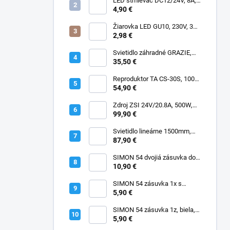
LED stmievač DC12/24V, 8A,
manuálny
4,90 €
Žiarovka LED GU10, 230V, 3W,
SMD2835, 3000K, 220lm, 120°
2,98 €
Svietidlo záhradné GRAZIE,
GU10, IP44
35,50 €
Reproduktor TA CS-30S, 100V,
30W, IP65
54,90 €
Zdroj ZSI 24V/20.8A, 500W,
IP67, Fose, MPF-500-24, PFC,
99,90 €
4 roky záruka
Svietidlo lineárne 1500mm,
LED 40/55/65/80W, 4000K,
87,90 €
180lm/W, IP66, EVOX
SIMON 54 dvojiá zásuvka do
rámčekov PREMIUM, IP20,
10,90 €
antracitová, DGZ2MZ.01/48
SIMON 54 zásuvka 1x s
uzemnením, IP20, krémová,
5,90 €
skrutkové svorky,
DGZ1Z.01/41
SIMON 54 zásuvka 1z, biela,
DGZ1Z.01/11
5,90 €