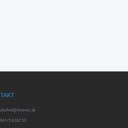
TAKT
obchod
@
mravec.sk
041/5 6262 55