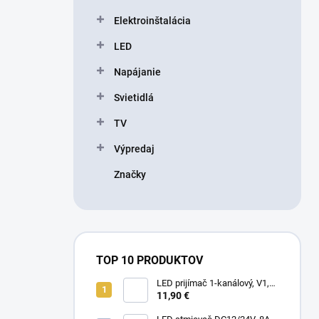
l
Elektroinštalácia
LED
Napájanie
Svietidlá
TV
Výpredaj
Značky
TOP 10 PRODUKTOV
LED prijímač 1-kanálový, V1,
5-36V, 8A, 40-288W
11,90 €