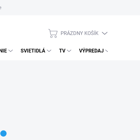
nky ochrany osobných údajov
PRÁZDNY KOŠÍK
NÁKUPNÝ
KOŠÍK
NIE
SVIETIDLÁ
TV
VÝPREDAJ
ZNAČKY