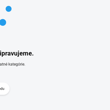
ripravujeme.
atné kategórie.
odu