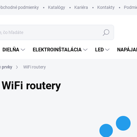
bchodné podmienky
Katalógy
Kariéra
Kontakty
Podmie
Hľadať
DIELŇA
ELEKTROINŠTALÁCIA
LED
NAPÁJA
é prvky
WiFi routery
WiFi routery