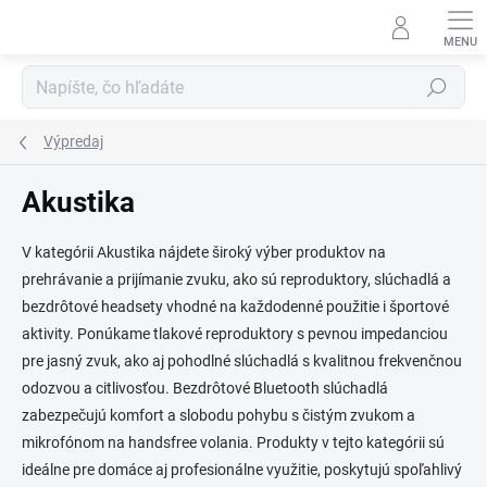
Prejsť
na
obsah
Hľadať
Výpredaj
Akustika
V kategórii Akustika nájdete široký výber produktov na
prehrávanie a prijímanie zvuku, ako sú reproduktory, slúchadlá a
bezdrôtové headsety vhodné na každodenné použitie i športové
aktivity. Ponúkame tlakové reproduktory s pevnou impedanciou
pre jasný zvuk, ako aj pohodlné slúchadlá s kvalitnou frekvenčnou
odozvou a citlivosťou. Bezdrôtové Bluetooth slúchadlá
zabezpečujú komfort a slobodu pohybu s čistým zvukom a
mikrofónom na handsfree volania. Produkty v tejto kategórii sú
ideálne pre domáce aj profesionálne využitie, poskytujú spoľahlivý