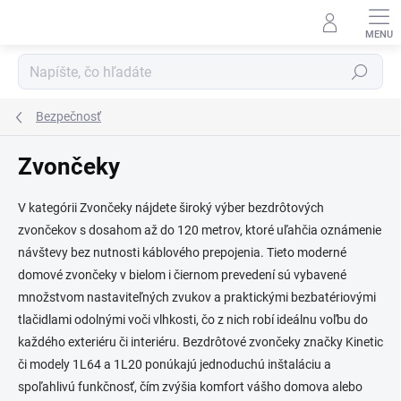
Prejsť
na
obsah
Hľadať
Bezpečnosť
Zvončeky
V kategórii Zvončeky nájdete široký výber bezdrôtových
zvončekov s dosahom až do 120 metrov, ktoré uľahčia oznámenie
návštevy bez nutnosti káblového prepojenia. Tieto moderné
domové zvončeky v bielom i čiernom prevedení sú vybavené
množstvom nastaviteľných zvukov a praktickými bezbatériovými
tlačidlami odolnými voči vlhkosti, čo z nich robí ideálnu voľbu do
každého exteriéru či interiéru. Bezdrôtové zvončeky značky Kinetic
či modely 1L64 a 1L20 ponúkajú jednoduchú inštaláciu a
spoľahlivú funkčnosť, čím zvýšia komfort vášho domova alebo