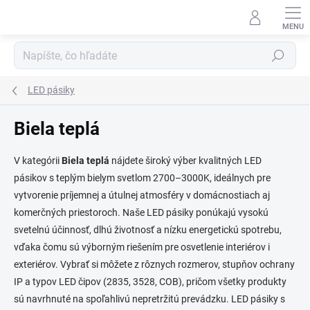
Prejsť
na
obsah
Hľadať
LED pásiky
Biela teplá
V kategórii
Biela teplá
nájdete široký výber kvalitných LED
pásikov s teplým bielym svetlom 2700–3000K, ideálnych pre
vytvorenie príjemnej a útulnej atmosféry v domácnostiach aj
komerčných priestoroch. Naše LED pásiky ponúkajú vysokú
svetelnú účinnosť, dlhú životnosť a nízku energetickú spotrebu,
vďaka čomu sú výborným riešením pre osvetlenie interiérov i
exteriérov. Vybrať si môžete z rôznych rozmerov, stupňov ochrany
IP a typov LED čipov (2835, 3528, COB), pričom všetky produkty
sú navrhnuté na spoľahlivú nepretržitú prevádzku. LED pásiky s