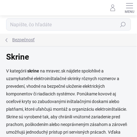
Prejsť
na
obsah
Hľadať
Bezpečnosť
Skrine
V kategórii
skrine
na mravec.sk nájdete spolohlivé a
uzamykateľné elektroinštalačné skrinky rôznych rozmerov a
prevedení, vhodné na bezpečné uloženie elektrických
komponentov či riadiacich systémov. Ponúkame kovové aj
oceľové kryty so zabudovanými inštalačnými doskami alebo
platňami, ktoré uľahčujú montáž a organizáciu elektroinštalácie.
Skrine sú vyrobené tak, aby chránili vnútorné zariadenie pred
prachom, poškodením alebo neoprávneným zásahom a zároveň
umožňujú jednoduchý prístup pri servisných prácach. Vďaka