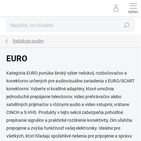
Prejsť
na
obsah
Hľadať
Redukcie,spojky
EURO
Kategória EURO ponúka široký výber redukcií, rozbočovačov a
konektorov určených pre audiovizuálne zariadenia s EURO/SCART
konektormi. Vyberte si kvalitné adaptéry, ktoré umožnia
jednoduché prepájanie televízorov, video prehrávačov alebo
satelitných prijímačov s rôznymi audio a video vstupmi, vrátane
CINCH a S-VHS. Produkty v tejto sekcii zabezpečia pohodlné
prepínanie signálov a praktické rozšírenie konektivity, čím uľahčia
prepojenie a zvýšia funkčnosť vašej elektroniky. Ideálne pre
všetkých, ktorí hľadajú spoľahlivé riešenia pre pripojenie a správu