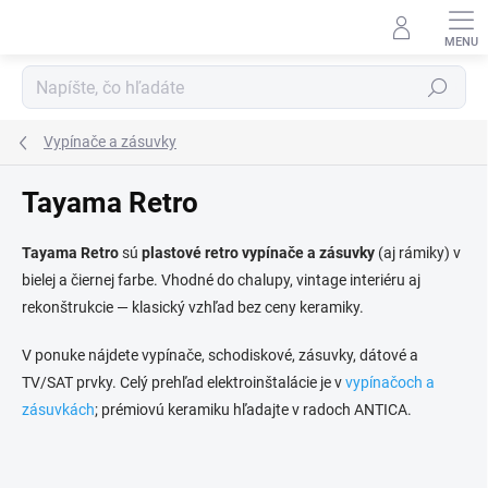
Prejsť
na
obsah
Hľadať
Vypínače a zásuvky
Tayama Retro
Tayama Retro
sú
plastové retro vypínače a zásuvky
(aj rámiky) v
bielej a čiernej farbe. Vhodné do chalupy, vintage interiéru aj
rekonštrukcie — klasický vzhľad bez ceny keramiky.
V ponuke nájdete vypínače, schodiskové, zásuvky, dátové a
TV/SAT prvky. Celý prehľad elektroinštalácie je v
vypínačoch a
zásuvkách
; prémiovú keramiku hľadajte v radoch ANTICA.