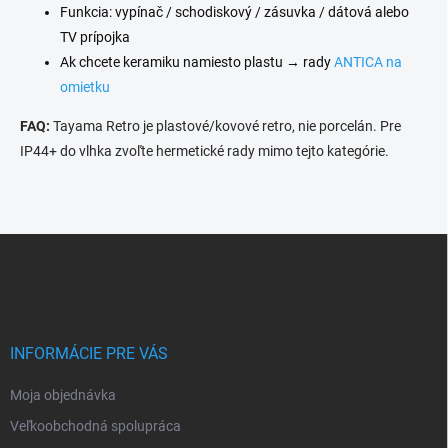
Funkcia: vypínač / schodiskový / zásuvka / dátová alebo
TV prípojka
Ak chcete keramiku namiesto plastu → rady
ANTICA na
omietku
FAQ:
Tayama Retro je plastové/kovové retro, nie porcelán. Pre
IP44+ do vlhka zvoľte hermetické rady mimo tejto kategórie.
Z
á
p
ä
t
i
INFORMÁCIE PRE VÁS
e
Moja objednávka
Veľkoobchodná spolupráca