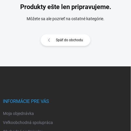
Produkty ešte len pripravujeme.
Môžete sa ale pozrieť na ostatné kategórie.
Späť do obchodu
Z
á
p
ä
t
i
INFORMÁCIE PRE VÁS
e
Moja objednávka
Veľkoobchodná spolupráca