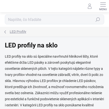
Prejsť
na
obsah
Hľadať
LED Profily
LED profily na sklo
LED profily na sklo sú špeciálne navrhnuté hliníkové lišty, ktoré
efektívne držia LED pásiky a zároveň poskytujú elegantné
osvetlenie sklenených plôch. V tejto kategórii nájdete rôzne typy a
tvary profilov vhodné na osvetlenie zábradlí, vitrín, dverí či políc zo
skla. Hlavnou výhodou LED profilov je chladenie LED pásikov,
ktoré predlžuje ich životnosť, a možnosť rovnomerného rozloženia
svetla bez oslnenia. Zákazníci môžu využiť profesionálne riešenie
pre estetické a funkčné podsvietenie sklenených aplikácií v interiéri
i exteriéri. V kategórii LED profily na sklo ponúkame kvalitné