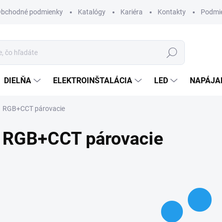
bchodné podmienky
Katalógy
Kariéra
Kontakty
Podmie
Hľadať
DIELŇA
ELEKTROINŠTALÁCIA
LED
NAPÁJA
RGB+CCT párovacie
RGB+CCT párovacie