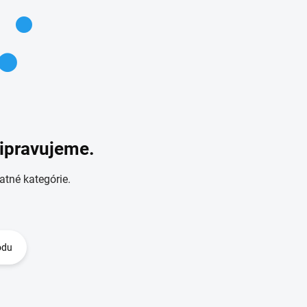
ripravujeme.
atné kategórie.
odu