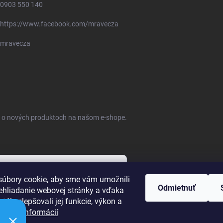
0903 550 140
https://www.facebook.com/mravecza
mravecza
ie o nových produktoch na našom e-shope.
úbory cookie, aby sme vám umožnili
Odmietnuť
ehliadanie webovej stránky a vďaka
bných údajov
tále zlepšovali jej funkcie, výkon a
ť.
Viac informácií