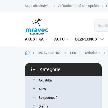
Prejsť
Moja objednávka
Veľkoobchodná spolupráca
O
na
obsah
AKUSTIKA
AUTO
BEZPEČNOSŤ
Domov
MRAVEC SHOP
LED
Ovládanie
B
Kategórie
o
Preskočiť
č
kategórie
n
Akustika
ý
Auto
p
a
Bezpečnosť
n
Dielňa
e