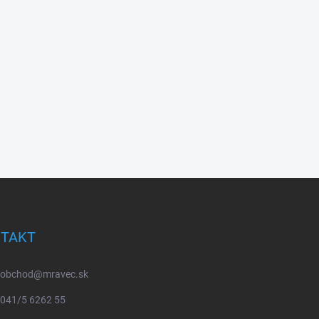
TAKT
obchod
@
mravec.sk
041/5 6262 55