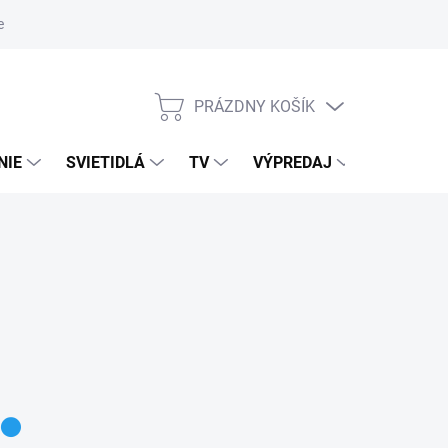
nky ochrany osobných údajov
PRÁZDNY KOŠÍK
NÁKUPNÝ
KOŠÍK
NIE
SVIETIDLÁ
TV
VÝPREDAJ
ZNAČKY