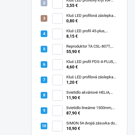
Kluś LED profilový kryt KA-
PRO, B17064F (17064),
3,55 €
mliečny
Kluś LED profilová záslepka
45-PLUS, C20000C07,
0,80 €
RAL9005
Kluś LED profil 45-plus,
A00005
8,15 €
Reproduktor TA CSL-807T,
100V, 2-cestný, 40W
55,90 €
Kluś LED profil PDS-4-PLUS,
A01263 (C1263)
4,60 €
Kluś LED profilová záslepka
PDS-4-PLUS, C24337C07
1,20 €
(24344) RAL9005
Svietidlo akváriové HELIA,
LED 5W, bielo-modré, 235lm,
11,90 €
IP67, zdroj, 385mm
Svietidlo lineárne 1500mm,
LED 40/55/65/80W, 4000K,
87,90 €
180lm/W, IP66, EVOX
SIMON 54 dvojiá zásuvka do
rámčekov PREMIUM, IP20,
10,90 €
antracitová, DGZ2MZ.01/48