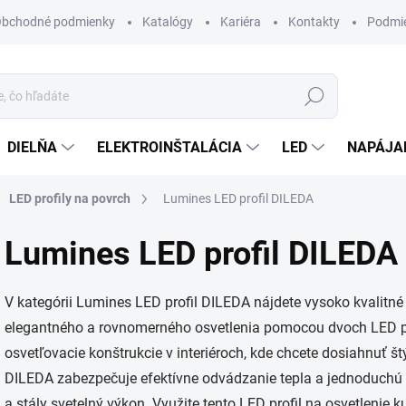
bchodné podmienky
Katalógy
Kariéra
Kontakty
Podmie
Hľadať
DIELŇA
ELEKTROINŠTALÁCIA
LED
NAPÁJA
LED profily na povrch
Lumines LED profil DILEDA
Lumines LED profil DILEDA
V kategórii Lumines LED profil DILEDA nájdete vysoko kvalitné
elegantného a rovnomerného osvetlenia pomocou dvoch LED pás
osvetľovacie konštrukcie v interiéroch, kde chcete dosiahnuť št
DILEDA zabezpečuje efektívne odvádzanie tepla a jednoduchú 
a stály svetelný výkon. Využite tento LED profil na osvetlenie k