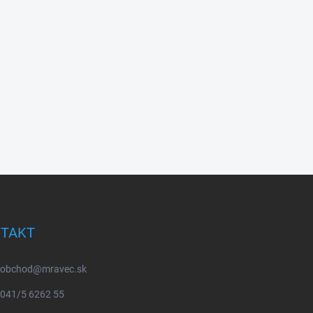
TAKT
obchod
@
mravec.sk
041/5 6262 55