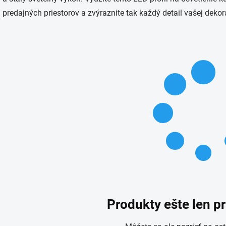
predajných priestorov a zvýraznite tak každý detail vašej dekor
Produkty ešte len p