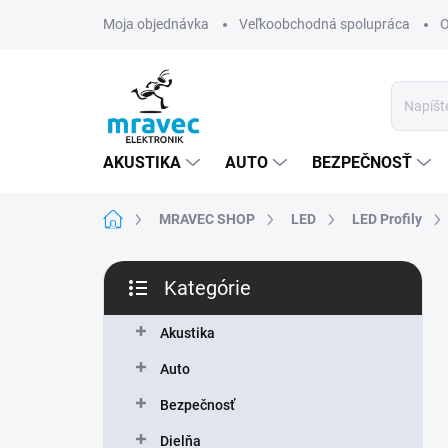
Prejsť
Moja objednávka
Veľkoobchodná spolupráca
O
na
obsah
AKUSTIKA
AUTO
BEZPEČNOSŤ
Domov
MRAVEC SHOP
LED
LED Profily
B
Kategórie
o
Preskočiť
č
kategórie
n
Akustika
ý
Auto
p
a
Bezpečnosť
n
Dielňa
e