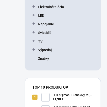
l
Elektroinštalácia
LED
Napájanie
Svietidlá
TV
Výpredaj
Značky
TOP 10 PRODUKTOV
LED prijímač 1-kanálový, V1,
5-36V, 8A, 40-288W
11,90 €