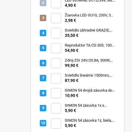
LED stmievač DC12/24V, 8A,
manuálny
4,90 €
Žiarovka LED GU10, 230V, 3W,
SMD2835, 3000K, 220lm, 120°
2,98 €
Svietidlo záhradné GRAZIE,
GU10, IP44
35,50 €
Reproduktor TA CS-30S, 100V,
30W, IP65
54,90 €
Zdroj ZSI 24V/20.8A, 500W,
IP67, Fose, MPF-500-24, PFC,
99,90 €
4 roky záruka
Svietidlo lineárne 1500mm,
LED 40/55/65/80W, 4000K,
87,90 €
180lm/W, IP66, EVOX
SIMON 54 dvojiá zásuvka do
rámčekov PREMIUM, IP20,
10,90 €
antracitová, DGZ2MZ.01/48
SIMON 54 zásuvka 1x s
uzemnením, IP20, krémová,
5,90 €
skrutkové svorky,
DGZ1Z.01/41
SIMON 54 zásuvka 1z, biela,
DGZ1Z.01/11
5,90 €