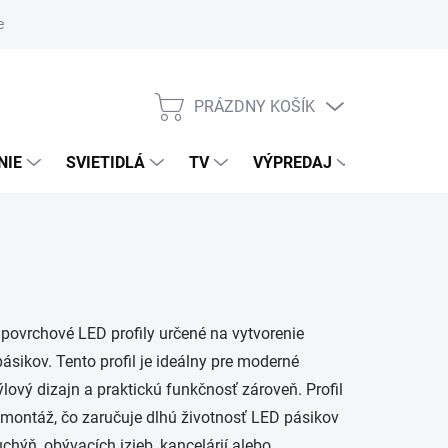
nky ochrany osobných údajov
PRÁZDNY KOŠÍK
NÁKUPNÝ
KOŠÍK
NIE
SVIETIDLÁ
TV
VÝPREDAJ
ZNAČKY
 povrchové LED profily určené na vytvorenie
ikov. Tento profil je ideálny pre moderné
ýlový dizajn a praktickú funkčnosť zároveň. Profil
montáž, čo zaručuje dlhú životnosť LED pásikov
uchýň, obývacích izieb, kancelárií alebo