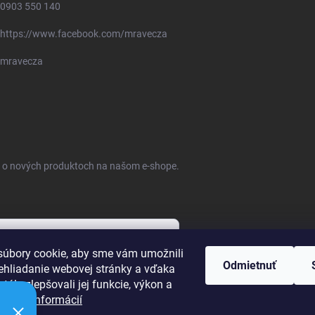
0903 550 140
https://www.facebook.com/mravecza
mravecza
ie o nových produktoch na našom e-shope.
úbory cookie, aby sme vám umožnili
Odmietnuť
ehliadanie webovej stránky a vďaka
bných údajov
tále zlepšovali jej funkcie, výkon a
ť.
Viac informácií