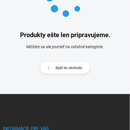
Produkty ešte len pripravujeme.
Môžete sa ale pozrieť na ostatné kategórie.
Späť do obchodu
Z
á
p
ä
t
i
INFORMÁCIE PRE VÁS