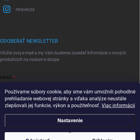
mravecza
ODOBERAŤ NEWSLETTER
Vložte svoj e-mail a my Vám budeme zasielať informácie o nových
produktoch na našom e-shope.
EMAIL
Používame súbory cookie, aby sme vám umožnili pohodlné
prehliadanie webovej stránky a vďaka analýze neustále
zlepšovali jej funkcie, výkon a použiteľnosť.
Viac informácií
Vložením e-mailu súhlasíte s
podmienkami ochrany osobných údajov
Prihlásiť sa
Nastavenie
Copyright 2026
Mravec.sk
. Všetky práva vyhradené.
Upraviť nastavenie
cookies
Tovar, ktorý je skladom, expedujeme do 24hodín od