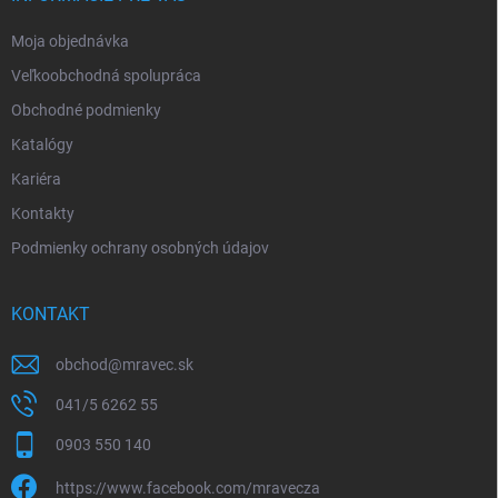
e
Moja objednávka
Veľkoobchodná spolupráca
Obchodné podmienky
Katalógy
Kariéra
Kontakty
Podmienky ochrany osobných údajov
KONTAKT
obchod
@
mravec.sk
041/5 6262 55
0903 550 140
https://www.facebook.com/mravecza