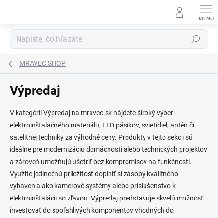
Prejsť
na
obsah
Hľadať
MRAVEC SHOP
Výpredaj
V kategórii Výpredaj na mravec.sk nájdete široký výber
elektroinštalačného materiálu, LED pásikov, svietidiel, antén či
satelitnej techniky za výhodné ceny. Produkty v tejto sekcii sú
ideálne pre modernizáciu domácnosti alebo technických projektov
a zároveň umožňujú ušetriť bez kompromisov na funkčnosti.
Využite jedinečnú príležitosť doplniť si zásoby kvalitného
vybavenia ako kamerové systémy alebo príslušenstvo k
elektroinštalácii so zľavou. Výpredaj predstavuje skvelú možnosť
investovať do spoľahlivých komponentov vhodných do