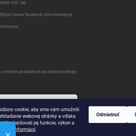
0903 550 140
https://www.facebook.com/mravecza
mravecza
ie o nových produktoch na našom e-shope.
úbory cookie, aby sme vám umožnili
Odmietnuť
ehliadanie webovej stránky a vďaka
bných údajov
tále zlepšovali jej funkcie, výkon a
ť.
Viac informácií