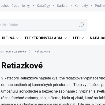
bchodné podmienky
Katalógy
Kariéra
Kontakty
Podmie
Hľadať
DIELŇA
ELEKTROINŠTALÁCIA
LED
NAPÁJA
ypínače a zásuvky
Retiazkové
Retiazkové
V kategórii Retiazkové nájdete kvalitné retiazkové vypínače v
domácnostiach aj komerčných priestoroch. Tieto vypínače s 
umožňujú jednoduché a bezpečné zapínanie či vypínanie svetl
rôzne farebné varianty, ako je čierna, biela aj zlatá, ktoré sa ľ
vypínače sú ideálnym riešením pre miestnosti, kde nie je možné