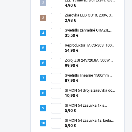
LED stmievač DC12/24V, 8A,
manuálny
4,90 €
Žiarovka LED GU10, 230V, 3W,
SMD2835, 3000K, 220lm, 120°
2,98 €
Svietidlo záhradné GRAZIE,
GU10, IP44
35,50 €
Reproduktor TA CS-30S, 100V,
30W, IP65
54,90 €
Zdroj ZSI 24V/20.8A, 500W,
IP67, Fose, MPF-500-24, PFC,
99,90 €
4 roky záruka
Svietidlo lineárne 1500mm,
LED 40/55/65/80W, 4000K,
87,90 €
180lm/W, IP66, EVOX
SIMON 54 dvojiá zásuvka do
rámčekov PREMIUM, IP20,
10,90 €
antracitová, DGZ2MZ.01/48
SIMON 54 zásuvka 1x s
uzemnením, IP20, krémová,
5,90 €
skrutkové svorky,
DGZ1Z.01/41
SIMON 54 zásuvka 1z, biela,
DGZ1Z.01/11
5,90 €