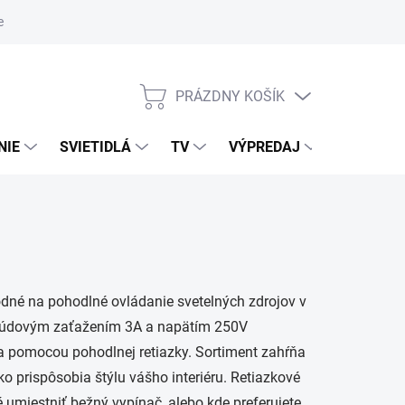
nky ochrany osobných údajov
PRÁZDNY KOŠÍK
NÁKUPNÝ
KOŠÍK
NIE
SVIETIDLÁ
TV
VÝPREDAJ
ZNAČKY
hodné na pohodlné ovládanie svetelných zdrojov v
prúdovým zaťažením 3A a napätím 250V
a pomocou pohodlnej retiazky. Sortiment zahŕňa
ahko prispôsobia štýlu vášho interiéru. Retiazkové
 umiestniť bežný vypínač, alebo kde preferujete