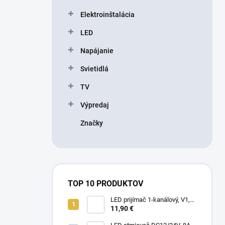
l
Elektroinštalácia
LED
Napájanie
Svietidlá
TV
Výpredaj
Značky
TOP 10 PRODUKTOV
LED prijímač 1-kanálový, V1,
5-36V, 8A, 40-288W
11,90 €