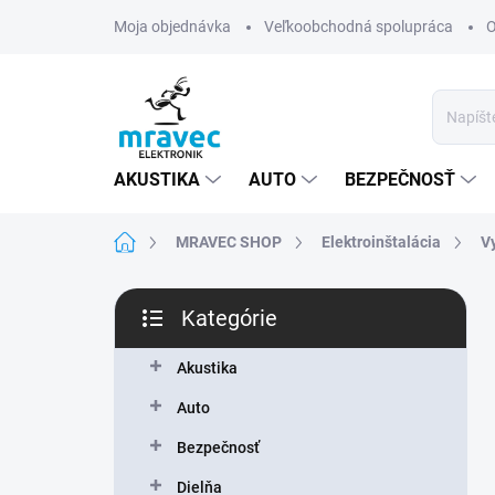
Prejsť
Moja objednávka
Veľkoobchodná spolupráca
O
na
obsah
AKUSTIKA
AUTO
BEZPEČNOSŤ
Domov
MRAVEC SHOP
Elektroinštalácia
V
B
Kategórie
o
Preskočiť
č
kategórie
n
Akustika
ý
Auto
p
a
Bezpečnosť
n
Dielňa
e