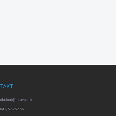
TAKT
obchod
@
mravec.sk
041/5 6262 55