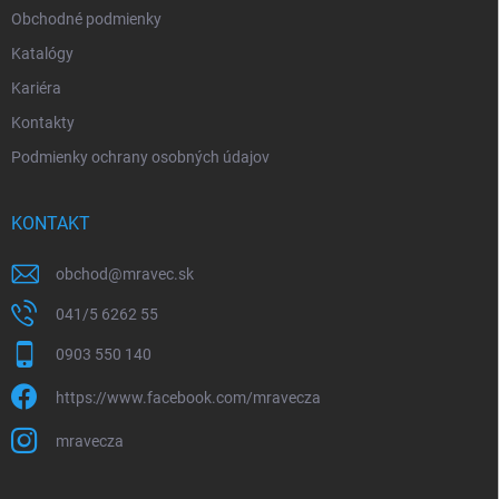
p
Obchodné podmienky
i
Katalógy
s
u
Kariéra
Kontakty
Podmienky ochrany osobných údajov
KONTAKT
obchod
@
mravec.sk
041/5 6262 55
0903 550 140
https://www.facebook.com/mravecza
mravecza