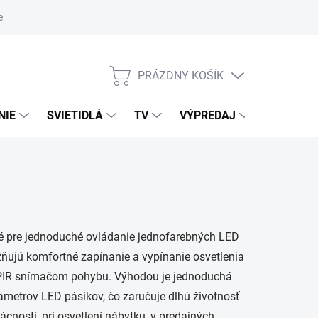
nky ochrany osobných údajov
PRÁZDNY KOŠÍK
NÁKUPNÝ
KOŠÍK
NIE
SVIETIDLÁ
TV
VÝPREDAJ
ZNAČKY
né pre jednoduché ovládanie jednofarebných LED
žňujú komfortné zapínanie a vypínanie osvetlenia
PIR snímačom pohybu. Výhodou je jednoduchá
metrov LED pásikov, čo zaručuje dlhú životnosť
cnosti, pri osvetlení nábytku, v predajných