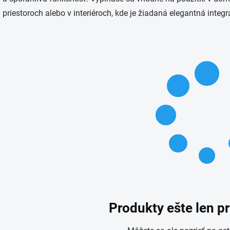
priestoroch alebo v interiéroch, kde je žiadaná elegantná integr
Produkty ešte len p