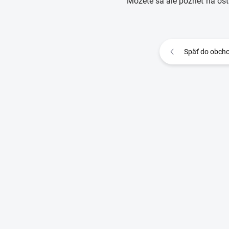
Môžete sa ale pozrieť na ost
Späť do obch