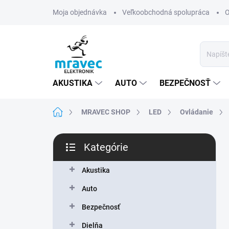
Prejsť
Moja objednávka
Veľkoobchodná spolupráca
O
na
obsah
AKUSTIKA
AUTO
BEZPEČNOSŤ
Domov
MRAVEC SHOP
LED
Ovládanie
B
Kategórie
o
Preskočiť
č
kategórie
n
Akustika
ý
Auto
p
a
Bezpečnosť
n
Dielňa
e