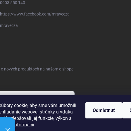
0903 550 140
https://www.facebook.com/mravecza
mravecza
ie o nových produktoch na našom e-shope.
úbory cookie, aby sme vám umožnili
Odmietnuť
ehliadanie webovej stránky a vďaka
bných údajov
tále zlepšovali jej funkcie, výkon a
ť.
Viac informácií