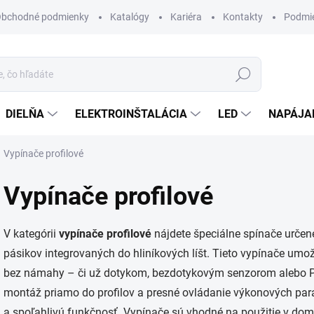
bchodné podmienky
Katalógy
Kariéra
Kontakty
Podmie
Hľadať
DIELŇA
ELEKTROINŠTALÁCIA
LED
NAPÁJA
Vypínače profilové
Vypínače profilové
V kategórii
vypínače profilové
nájdete špeciálne spínače urče
pásikov integrovaných do hliníkových líšt. Tieto vypínače umo
bez námahy – či už dotykom, bezdotykovým senzorom alebo 
montáž priamo do profilov a presné ovládanie výkonových para
a spoľahlivú funkčnosť. Vypínače sú vhodné na použitie v domá