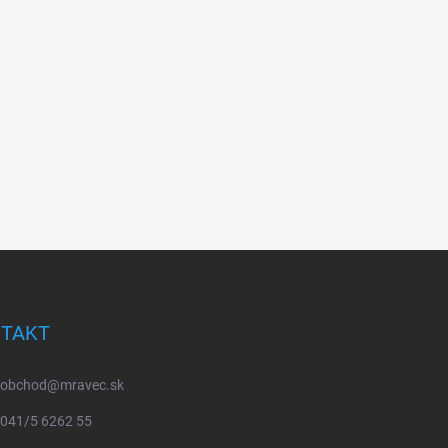
TAKT
obchod
@
mravec.sk
041/5 6262 55