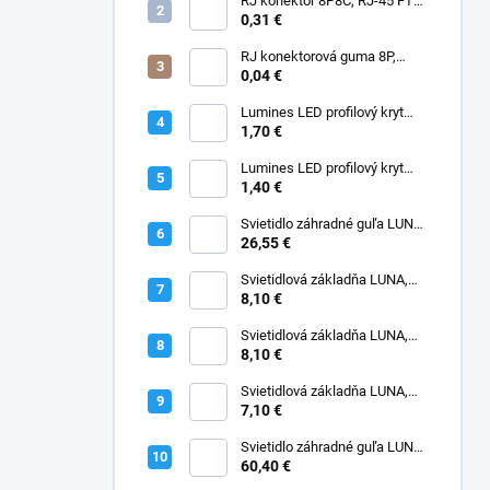
RJ konektor 8P8C, RJ-45 FTP,
CAT6, drôt, priechodný
0,31 €
RJ konektorová guma 8P,
čierna
0,04 €
Lumines LED profilový kryt
BASIC V2, Fractal PC, opál
1,70 €
Lumines LED profilový kryt
BASIC, PMMA, transparentný
1,40 €
Svietidlo záhradné guľa LUNA,
300mm, opál, bez základne,
26,55 €
E27
Svietidlová základňa LUNA,
300mm, max.100W, E27
8,10 €
Svietidlová základňa LUNA,
400mm, max.150W, E27
8,10 €
Svietidlová základňa LUNA,
200mm, max.50W, E27
7,10 €
Svietidlo záhradné guľa LUNA,
400mm, opál, bez základne,
60,40 €
E27