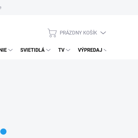
nky ochrany osobných údajov
PRÁZDNY KOŠÍK
NÁKUPNÝ
KOŠÍK
NIE
SVIETIDLÁ
TV
VÝPREDAJ
ZNAČKY