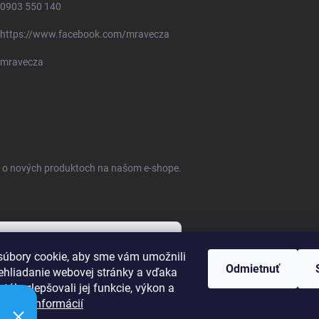
0903 550 140
https://www.facebook.com/mravecza
mravecza
ie o nových produktoch na našom e-shope.
úbory cookie, aby sme vám umožnili
Odmietnuť
ehliadanie webovej stránky a vďaka
bných údajov
tále zlepšovali jej funkcie, výkon a
ť.
Viac informácií