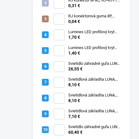
RJ konektor 8P8C, RJ-45 FTP,
CAT6, drôt, priechodný
0,31 €
RJ konektorová guma 8P,
čierna
0,04 €
Lumines LED profilový kryt
BASIC V2, Fractal PC, opál
1,70 €
Lumines LED profilový kryt
BASIC, PMMA, transparentný
1,40 €
Svietidlo záhradné guľa LUNA,
300mm, opál, bez základne,
26,55 €
E27
Svietidlová základňa LUNA,
300mm, max.100W, E27
8,10 €
Svietidlová základňa LUNA,
400mm, max.150W, E27
8,10 €
Svietidlová základňa LUNA,
200mm, max.50W, E27
7,10 €
Svietidlo záhradné guľa LUNA,
400mm, opál, bez základne,
60,40 €
E27