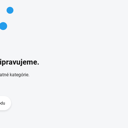
ripravujeme.
atné kategórie.
odu