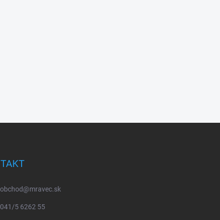
TAKT
obchod
@
mravec.sk
041/5 6262 55