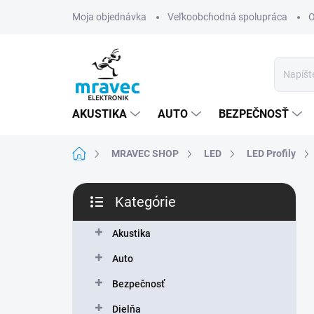
Prejsť
Moja objednávka
Veľkoobchodná spolupráca
O
na
obsah
AKUSTIKA
AUTO
BEZPEČNOSŤ
Domov
MRAVEC SHOP
LED
LED Profily
B
Kategórie
o
Preskočiť
č
kategórie
n
Akustika
ý
Auto
p
a
Bezpečnosť
n
Dielňa
e