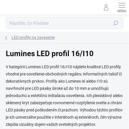
Prejsť
na
obsah
Hľadať
LED profily na zavesenie
Lumines LED profil 16/I10
V kategórii Lumines LED profil 16/I10 nájdete kvalitné LED profily
vhodné pre osvetlenie obchodných regálov, informačných tabúľ či
dekoratívnych prvkov. Profily ako Lumines I6 alebo I10 sú
navrhnuté pre LED pásiky široké až do 10 mm a umožňujú
jednoduchú a estetičnú inštaláciu osvetlenia. Ich plexisklový alebo
sklenený kryt zabezpečuje rovnomerné rozptýlenie svetla a chráni
LED pásiky pred poškodením či prachom. Výhodou týchto profilov
je ich univerzálne použitie v interiéroch aj exteriéroch, čím výrazne
zlepšia vizuálny dojem vašich svetelných projektov.