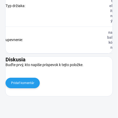
t
Typ držiaka
:
el
it
n
ý
na
bal
upevnenie
:
kó
n
Diskusia
Buďte prvý, kto napíše príspevok k tejto položke.
Pridať komentár