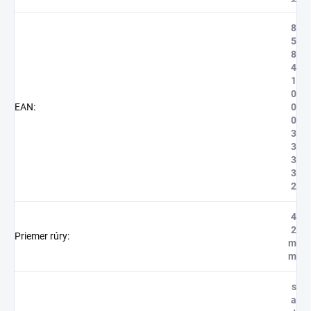
8
5
8
4
1
0
EAN
:
0
0
3
3
3
3
2
4
2
Priemer rúry
:
m
m
s
a