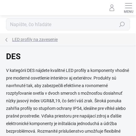
Prejsť
na
obsah
Hľadať
LED profily na zavesenie
DES
V kategórii DES nájdete kvalitné LED profily a komponenty vhodné
pre moderné osvetlenie interiérov aj exteriérov. Produkty sú
navrhnuté tak, aby zabezpečili efektívne a rovnomerné
rozptyľovanie svetla v dvoch smeroch s možnosťou dosiahnuť
nízky jasový index UGR&lt,19, čo šetrí váš zrak. Široká ponuka
zahŕňa profily so stupňom ochrany IP54, ideálne pre vlhké alebo
prašné prostredie. Vďaka priestoru pre napájací zdroj a ďalšie
elektronické komponenty je inštalácia jednoduchá a údržba
bezproblémová. Rozmanité príslušenstvo umožňuje flexibilné