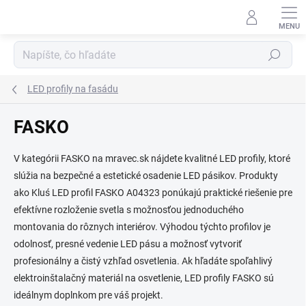
Prejsť
na
obsah
Hľadať
LED profily na fasádu
FASKO
V kategórii FASKO na mravec.sk nájdete kvalitné LED profily, ktoré
slúžia na bezpečné a estetické osadenie LED pásikov. Produkty
ako Kluś LED profil FASKO A04323 ponúkajú praktické riešenie pre
efektívne rozloženie svetla s možnosťou jednoduchého
montovania do rôznych interiérov. Výhodou týchto profilov je
odolnosť, presné vedenie LED pásu a možnosť vytvoriť
profesionálny a čistý vzhľad osvetlenia. Ak hľadáte spoľahlivý
elektroinštalačný materiál na osvetlenie, LED profily FASKO sú
ideálnym doplnkom pre váš projekt.