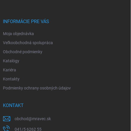
p
ä
t
i
INFORMÁCIE PRE VÁS
e
Moja objednávka
Veľkoobchodná spolupráca
Obchodné podmienky
Katalógy
Kariéra
Kontakty
Podmienky ochrany osobných údajov
KONTAKT
obchod
@
mravec.sk
041/5 6262 55