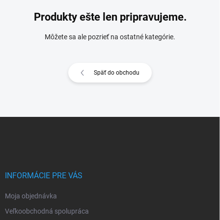
Produkty ešte len pripravujeme.
Môžete sa ale pozrieť na ostatné kategórie.
Späť do obchodu
Z
á
p
ä
t
i
INFORMÁCIE PRE VÁS
e
Moja objednávka
Veľkoobchodná spolupráca