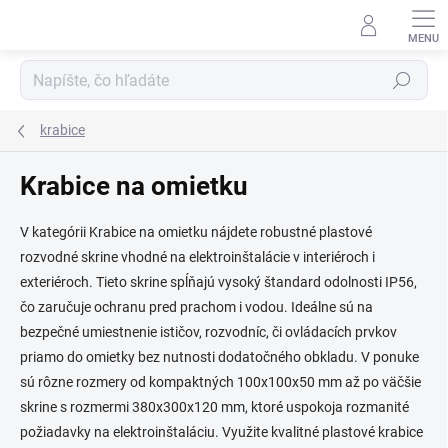
Prejsť
na
obsah
Hľadať
krabice
Krabice na omietku
V kategórii Krabice na omietku nájdete robustné plastové
rozvodné skrine vhodné na elektroinštalácie v interiéroch i
exteriéroch. Tieto skrine spĺňajú vysoký štandard odolnosti IP56,
čo zaručuje ochranu pred prachom i vodou. Ideálne sú na
bezpečné umiestnenie ističov, rozvodníc, či ovládacích prvkov
priamo do omietky bez nutnosti dodatočného obkladu. V ponuke
sú rôzne rozmery od kompaktných 100x100x50 mm až po väčšie
skrine s rozmermi 380x300x120 mm, ktoré uspokoja rozmanité
požiadavky na elektroinštaláciu. Využite kvalitné plastové krabice