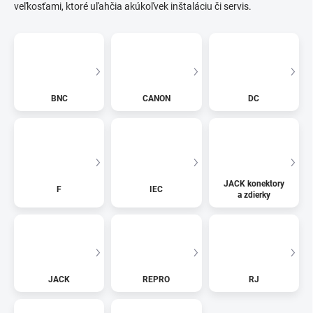
veľkosťami, ktoré uľahčia akúkoľvek inštaláciu či servis.
BNC
CANON
DC
JACK konektory
F
IEC
a zdierky
JACK
REPRO
RJ