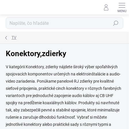
Prejsť
na
obsah
Hľadať
TV
Konektory,zdierky
V kategórii Konektory, zdierky nájdete široký výber spoľahlivých
spojovacích komponentov určených na elektroinštalácie a audio-
video zariadenia. Ponúkame panelové RJ zdierky pre kvalitné
sieťové pripojenia, praktické cinch konektory v rôznych farebných
variantoch pre jednoduché zapojenie audio káblov aj CB UHF
spojky na predĺženie koaxiálnych káblov. Produkty sú navrhnuté
tak, aby zabezpečili pevné a stabilné spojenie, ktoré minimalizuje
rušenie a zaručuje dlhodobú funkčnosť. Vybrať si môžete
jednotlivé konektory alebo praktické sady s rôznymi typmi a