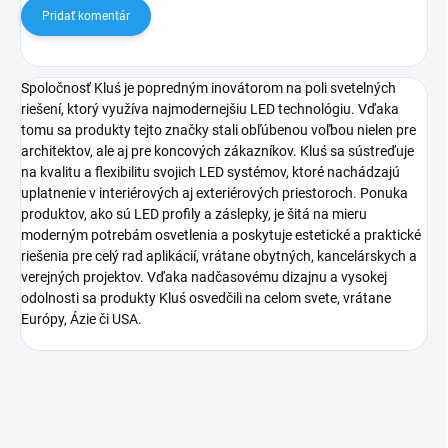
Pridať komentár
Spoločnosť Kluś je popredným inovátorom na poli svetelných
riešení, ktorý využíva najmodernejšiu LED technológiu. Vďaka
tomu sa produkty tejto značky stali obľúbenou voľbou nielen pre
architektov, ale aj pre koncových zákazníkov. Kluś sa sústreďuje
na kvalitu a flexibilitu svojich LED systémov, ktoré nachádzajú
uplatnenie v interiérových aj exteriérových priestoroch. Ponuka
produktov, ako sú LED profily a záslepky, je šitá na mieru
moderným potrebám osvetlenia a poskytuje estetické a praktické
riešenia pre celý rad aplikácií, vrátane obytných, kancelárskych a
verejných projektov. Vďaka nadčasovému dizajnu a vysokej
odolnosti sa produkty Kluś osvedčili na celom svete, vrátane
Európy, Ázie či USA.