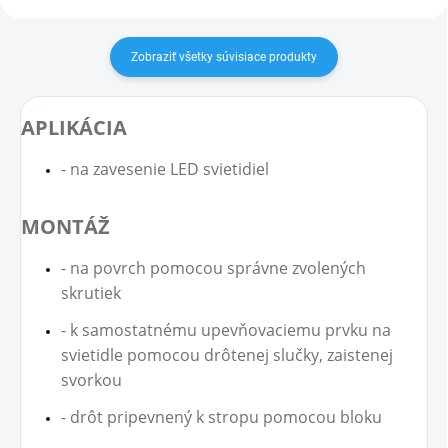
Zobraziť všetky súvisiace produkty
APLIKÁCIA
- na zavesenie LED svietidiel
MONTÁŽ
- na povrch pomocou správne zvolených
skrutiek
- k samostatnému upevňovaciemu prvku na
svietidle pomocou drôtenej slučky, zaistenej
svorkou
- drôt pripevnený k stropu pomocou bloku