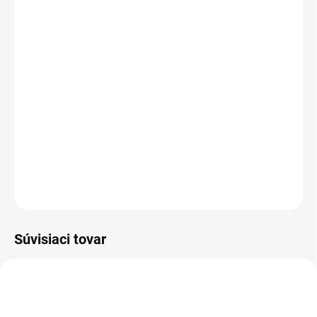
−
+
Pridať do košíka
Cenníková cena: 9.40EUR
Ľahké nastavenie výšky zavesenia pri strope
Jednoduchá montáž
Súčasťou balenia je lanko dĺžky 1m
DETAILNÉ INFORMÁCIE
OPÝTAŤ SA
STRÁŽIŤ
Súvisiaci tovar
FM052A_2
FM101A_1