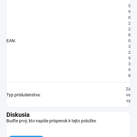
5
9
0
2
2
8
EAN
:
0
3
2
9
3
9
8
Zá
Typ príslušenstva
:
ve
sy
Diskusia
Buďte prvý, kto napíše príspevok k tejto položke.