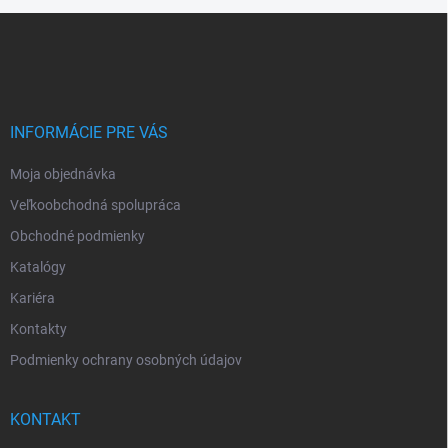
Z
á
p
ä
t
i
INFORMÁCIE PRE VÁS
e
Moja objednávka
Veľkoobchodná spolupráca
Obchodné podmienky
Katalógy
Kariéra
Kontakty
Podmienky ochrany osobných údajov
KONTAKT