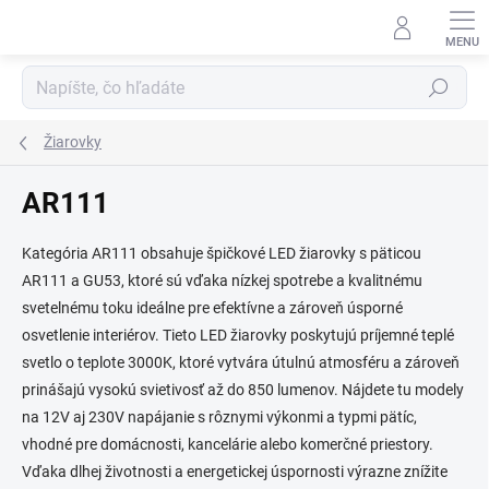
Prejsť
na
obsah
Hľadať
Žiarovky
AR111
Kategória AR111 obsahuje špičkové LED žiarovky s päticou
AR111 a GU53, ktoré sú vďaka nízkej spotrebe a kvalitnému
svetelnému toku ideálne pre efektívne a zároveň úsporné
osvetlenie interiérov. Tieto LED žiarovky poskytujú príjemné teplé
svetlo o teplote 3000K, ktoré vytvára útulnú atmosféru a zároveň
prinášajú vysokú svietivosť až do 850 lumenov. Nájdete tu modely
na 12V aj 230V napájanie s rôznymi výkonmi a typmi pätíc,
vhodné pre domácnosti, kancelárie alebo komerčné priestory.
Vďaka dlhej životnosti a energetickej úspornosti výrazne znížite