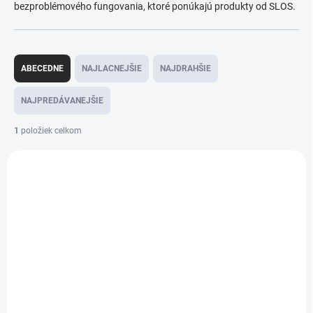
bezproblémového fungovania, ktoré ponúkajú produkty od SLOS.
R
a
ABECEDNE
NAJLACNEJŠIE
NAJDRAHŠIE
d
e
NAJPREDÁVANEJŠIE
n
i
1
položiek celkom
e
V
p
ý
r
DX247_4W
p
o
i
d
s
u
p
k
r
t
o
o
d
v
u
k