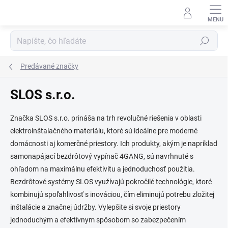
Prejsť
na
obsah
Hľadať
Predávané značky
SLOS s.r.o.
Značka SLOS s.r.o. prináša na trh revolučné riešenia v oblasti
elektroinštalačného materiálu, ktoré sú ideálne pre moderné
domácnosti aj komerčné priestory. Ich produkty, akým je napríklad
samonapájací bezdrôtový vypínač 4GANG, sú navrhnuté s
ohľadom na maximálnu efektivitu a jednoduchosť použitia.
Bezdrôtové systémy SLOS využívajú pokročilé technológie, ktoré
kombinujú spoľahlivosť s inováciou, čím eliminujú potrebu zložitej
inštalácie a značnej údržby. Vylepšite si svoje priestory
jednoduchým a efektívnym spôsobom so zabezpečením