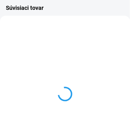
Súvisiaci tovar
IM037N_1
IM110A_1
U DODÁVATEĽA, SKLADOM DO 10 - 12
U DODÁVATEĽA, SKLADOM DO 10 - 12
DNÍ OD OBJEDNANIA
DNÍ OD OBJEDNANIA
Lumines LED profil
Lumines LED profil I10
SOLIS
4,40 €
od
6,10 €
od
od 3,58 € bez DPH
od 4,96 € bez DPH
Detail
Detail
Cenníková cena: 4.40EUR I10 je
zasklievací profil hliníkový profil
Cenníková cena: 6.26EUR
povrch, hriadeľ. Do montáže políc
Lumines SOLIS je povrchový profil