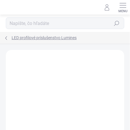
Prejsť
na
obsah
Hľadať
LED profilové príslušenstvo Lumines
Neohodnotené
Podrobnosti hodnotenia
ZNAČKA:
LUMINES