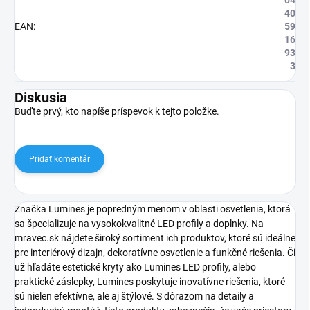
04
40
EAN
:
59
16
93
3
Diskusia
Buďte prvý, kto napíše príspevok k tejto položke.
Pridať komentár
Značka Lumines je popredným menom v oblasti osvetlenia, ktorá
sa špecializuje na vysokokvalitné LED profily a doplnky. Na
mravec.sk nájdete široký sortiment ich produktov, ktoré sú ideálne
pre interiérový dizajn, dekoratívne osvetlenie a funkčné riešenia. Či
už hľadáte estetické kryty ako Lumines LED profily, alebo
praktické záslepky, Lumines poskytuje inovatívne riešenia, ktoré
sú nielen efektívne, ale aj štýlové. S dôrazom na detaily a