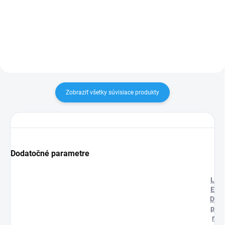
a osvetlenia, informačných a...
na osvetlenie domácnosti a
kancelárske miestnosti.
Navrhnuté na použitie a na...
Zobraziť všetky súvisiace produkty
Dodatočné parametre
L
E
D
p
r