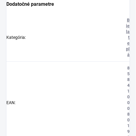
Dodatočné parametre
B
ie
la
Kategória
:
t
e
pl
á
8
5
8
4
1
0
EAN
:
0
0
8
0
1
9