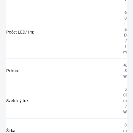
6
0
L
E
Počet LED/1m
:
D
/
1
m
4,
Príkon
:
8
W
5
0l
Svetelný tok
:
m
/
W
8
Šírka
:
m