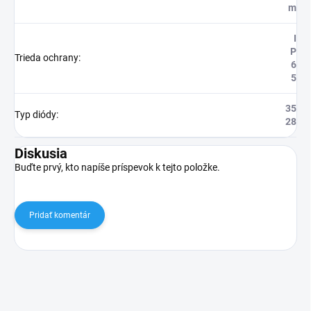
m
I
P
Trieda ochrany
:
6
5
35
Typ diódy
:
28
Diskusia
Buďte prvý, kto napíše príspevok k tejto položke.
Pridať komentár