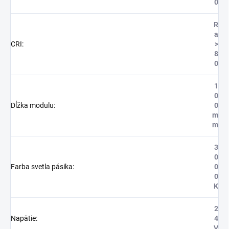
0
R
a
CRI
:
>
8
0
1
0
Dĺžka modulu
:
0
m
m
3
0
Farba svetla pásika
:
0
0
K
2
Napätie
:
4
V