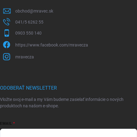
obchod
@
mravec.sk
041/5 6262 55
0903 550 140
https://www.facebook.com/mravecza
mravecza
ODOBERAŤ NEWSLETTER
Vložte svoj e-mail a my Vám budeme zasielať informácie o nových
produktoch na našom e-shope.
EMAIL