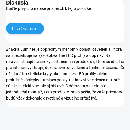
Diskusia
Buďte prvý, kto napíše príspevok k tejto položke.
Pridať komentár
Značka Lumines je popredným menom v oblasti osvetlenia, ktorá
sa špecializuje na vysokokvalitné LED profily a doplnky. Na
mravec.sk nájdete široký sortiment ich produktov, ktoré sú ideálne
pre interiérový dizajn, dekoratívne osvetlenie a funkčné riešenia. Či
už hľadáte estetické kryty ako Lumines LED profily, alebo
praktické záslepky, Lumines poskytuje inovatívne riešenia, ktoré
sú nielen efektívne, ale aj štýlové. S dôrazom na detaily a
jednoduchú montáž, tieto produkty zabezpečia, že vaše priestory
budú vždy dokonale osvetlené a vizuálne príťažlivé.