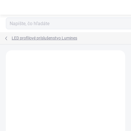
Prejsť
na
obsah
LED profilové príslušenstvo Lumines
Neohodnotené
Podrobnosti hodnotenia
ZNAČKA:
LUMINES