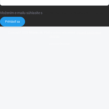
Vložením e-mailu súhlasíte s
podmienkami ochrany osobných údajov
Prihlásiť sa
Copyright 2026
Mravec.sk
. Všetky práva vyhradené.
Upraviť nastavenie
cookies
Vytvoril Shoptet