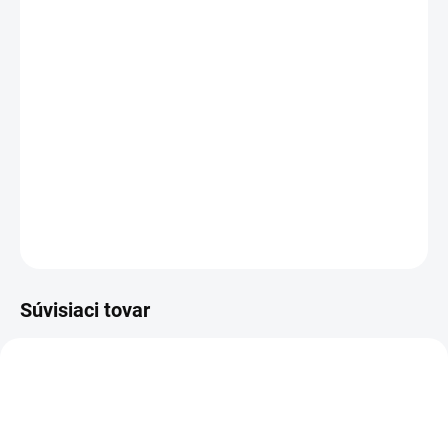
−
+
Pridať do košíka
Cenníková cena: 0.26EUR
.
Jednoduchá montáž
Estetické ukončenia profilu
DETAILNÉ INFORMÁCIE
OPÝTAŤ SA
STRÁŽIŤ
Súvisiaci tovar
IM001N_1