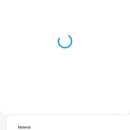
SKLADOM
Lumines LED profil D
2,50 €
od
od 2,03 € bez DPH
Detail
Cenníková cena: 2.57EUR
Lumines D je prisadený profil - na
osvetlenie kuchýň a predajní.
Ideálne na osvetlenie políc,...
Materiál