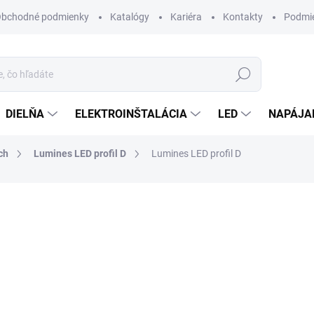
bchodné podmienky
Katalógy
Kariéra
Kontakty
Podmie
Hľadať
DIELŇA
ELEKTROINŠTALÁCIA
LED
NAPÁJA
ch
Lumines LED profil D
Lumines LED profil D
otenia
ZNAČKA:
LUMINES
od
2,50 €
/ ks
od
2,03 €
bez DPH
Jednotková
ZVOĽTE VARIANT
cena: