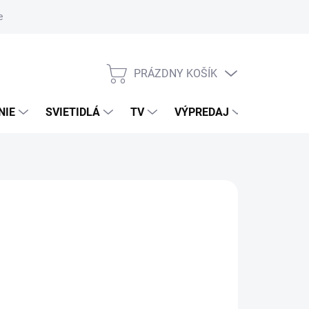
nky ochrany osobných údajov
PRÁZDNY KOŠÍK
NÁKUPNÝ
KOŠÍK
NIE
SVIETIDLÁ
TV
VÝPREDAJ
ZNAČKY