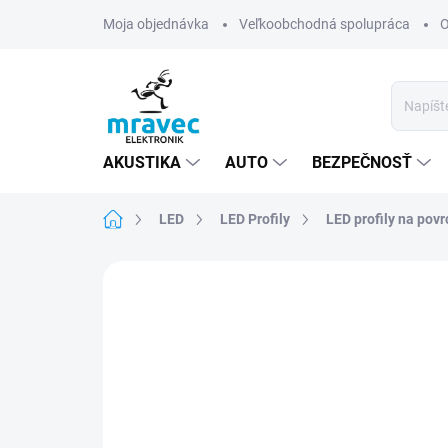
Prejsť
Moja objednávka
Veľkoobchodná spolupráca
O
na
obsah
AKUSTIKA
AUTO
BEZPEČNOSŤ
Domov
LED
LED Profily
LED profily na povr
Neohodnotené
Podrobnosti hodn