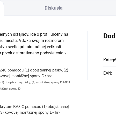
Diskusia
rných dizajnov. Ide o profil určený na
Dod
pné miesta. Vďaka svojim rozmerom
o svetla pri minimálnej veľkosti
ko prvok dekoratívneho podsvietenia v
Kategó
EAN
:
1) obojstrannej pásky, (2) montážnej spony D MINI
ntážnej spony D