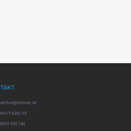
TAKT
obchod
@
mravec.sk
041/5 6262 55
0903 550 140