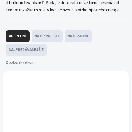
dlhodobú trvanlivosť. Pridajte do košíka osvedčené riešenia od
Osram a zažite rozdiel v kvalite svetla a nízkej spotrebe energie.
R
a
ABECEDNE
NAJLACNEJŠIE
NAJDRAHŠIE
d
e
NAJPREDÁVANEJŠIE
n
i
2
položiek celkom
e
V
p
ý
r
BB636_44
p
o
i
d
s
u
p
k
r
t
o
o
d
v