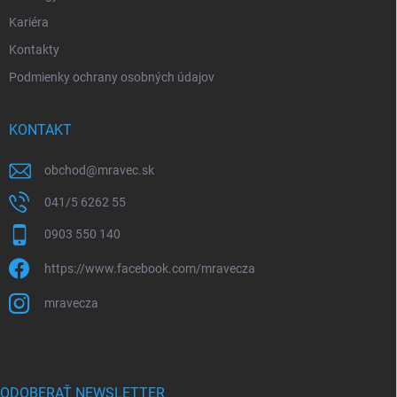
s
u
Kariéra
Kontakty
Podmienky ochrany osobných údajov
KONTAKT
obchod
@
mravec.sk
041/5 6262 55
0903 550 140
https://www.facebook.com/mravecza
mravecza
ODOBERAŤ NEWSLETTER