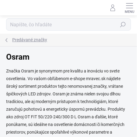
Prejsť
na
obsah
Hľadať
Predávané značky
Osram
Značka Osram je synonymom pre kvalitu a inováciu vo svete
osvetlenia. Vo vašom obľúbenom e-shope mravec.sk nájdete
široký sortiment produktov tejto renomovanej značky, vrátane
špičkových LED zdrojov. Osram je známa nielen svojou dlhou
tradíciou, ale aj moderným prístupom k technológiám, ktoré
zaručujú pohotovú a energeticky úspornú prevádzku. Produkty
ako zdroj OT FIT 50/220-240/300 D L Osram a ďalšie, ktoré
ponúkame, sú ideálne na osvetlenie domácnosti či komerčných
priestorov, ponúkajúce spoľahlivé výkonové parametre a