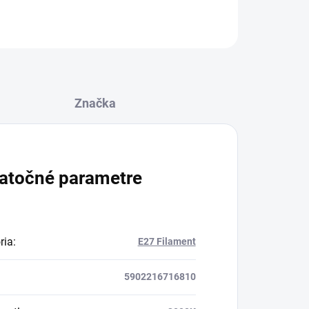
OPÝTAŤ SA
STRÁŽIŤ
Značka
atočné parametre
ria
:
E27 Filament
5902216716810