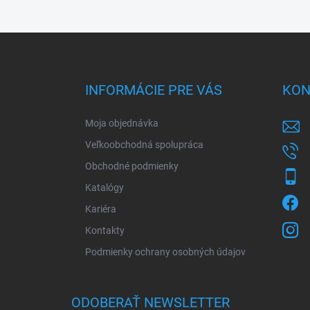
Z
á
p
ä
INFORMÁCIE PRE VÁS
KON
t
i
Moja objednávka
e
Veľkoobchodná spolupráca
Obchodné podmienky
Katalógy
Kariéra
Kontakty
Podmienky ochrany osobných údajov
ODOBERAŤ NEWSLETTER