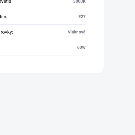
svetla
:
3000K
tice
:
E27
arovky
:
Vláknové
60W