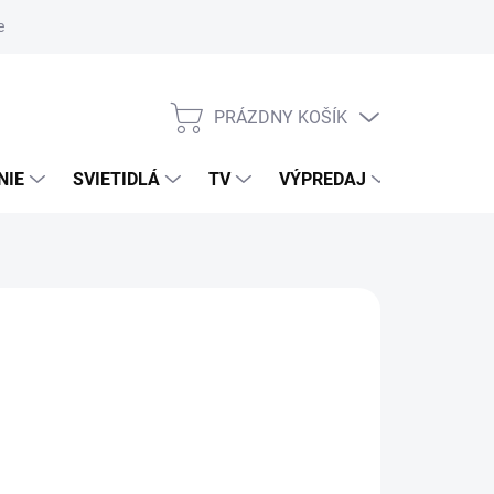
nky ochrany osobných údajov
PRÁZDNY KOŠÍK
NÁKUPNÝ
KOŠÍK
NIE
SVIETIDLÁ
TV
VÝPREDAJ
ZNAČKY
026