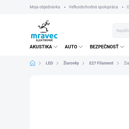
Prejsť
Moja objednávka
Veľkoobchodná spolupráca
O
na
obsah
AKUSTIKA
AUTO
BEZPEČNOSŤ
Domov
LED
Žiarovky
E27 Filament
Ži
Neohodnotené
Podrobnosti hodn