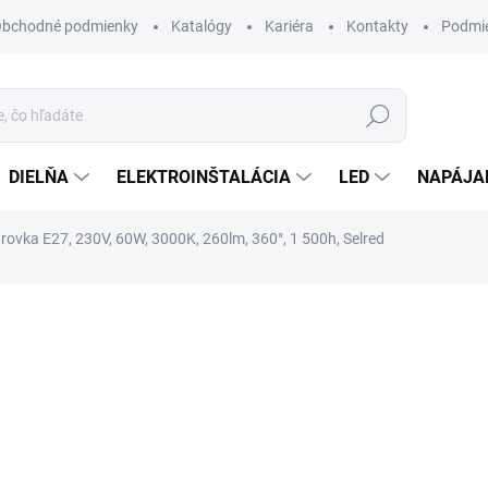
bchodné podmienky
Katalógy
Kariéra
Kontakty
Podmie
Hľadať
DIELŇA
ELEKTROINŠTALÁCIA
LED
NAPÁJA
arovka E27, 230V, 60W, 3000K, 260lm, 360°, 1 500h, Selred
otenia
ZNAČKA:
BROLUX
7,10 €
/ ks
5,77 € bez DPH
Jednotková
SKLADOM
cena:
MÔŽEME DORUČIŤ DO:
10.8.2