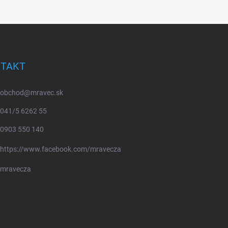
TAKT
obchod
@
mravec.sk
041/5 6262 55
0903 550 140
https://www.facebook.com/mravecza
mravecza