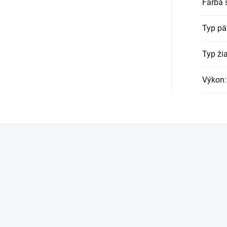
Farba 
Typ pä
Typ ži
Výkon
: