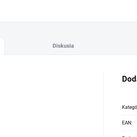
Diskusia
Dod
Kategó
EAN
: