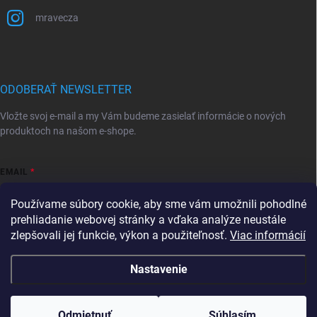
mravecza
ODOBERAŤ NEWSLETTER
Vložte svoj e-mail a my Vám budeme zasielať informácie o nových
produktoch na našom e-shope.
EMAIL
Používame súbory cookie, aby sme vám umožnili pohodlné
prehliadanie webovej stránky a vďaka analýze neustále
zlepšovali jej funkcie, výkon a použiteľnosť.
Viac informácií
Vložením e-mailu súhlasíte s
podmienkami ochrany osobných údajov
Prihlásiť sa
Nastavenie
Copyright 2026
Mravec.sk
. Všetky práva vyhradené.
Upraviť nastavenie
cookies
Tovar, ktorý je skladom, expedujeme do 24hodín od
Odmietnuť
Súhlasím