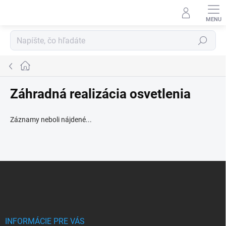
Prejsť
na
obsah
Hľadať
Domov
Záhradná realizácia osvetlenia
Záznamy neboli nájdené...
Z
á
p
ä
t
i
INFORMÁCIE PRE VÁS