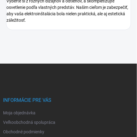
Vyberte si z rôznych dizajnov a odtieňov, a skompletizujte
osvetlenie podľa vlastných predstáv. Našim cieľom je zabezpečiť,
aby vaša elektroinštalácia bola nielen praktická, ale aj estetická
záležitosť.
Z
á
p
ä
t
i
INFORMÁCIE PRE VÁS
e
Moja objednávka
Veľkoobchodná spolupráca
Obchodné podmienky