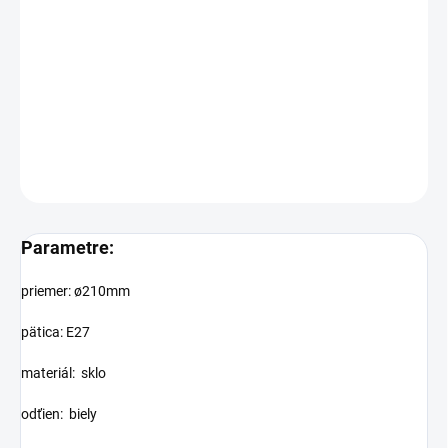
−
+
Pridať do košíka
Cenníková cena: 12.20EUR
Svietidlové tienidlo E27
DETAILNÉ INFORMÁCIE
OPÝTAŤ SA
STRÁŽIŤ
Parametre:
priemer: ø210mm
pätica: E27
materiál: sklo
odťien: biely