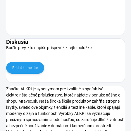
Diskusia
Buďte prvý, kto napíše príspevok k tejto položke.
Pridať komentár
Značka ALKRI je synonymom pre kvalitné a spoľahlivé
elektroinštalačné príslušenstvo, ktoré nájdete v ponuke nášho e-
shopu Mravec.sk. Naša široká škála produktov zahŕňa stropné
krytky, svietidlové objímky, tienidlá a textilné káble, ktoré spájajú
moderný dizajn a funkčnosť. Výrobky ALKRI sa vyznačujú
precíznym spracovaním a odolnosťou, čo zaručuje dlhú životnosť
a bezpečné používanie v domácom i komerčnom prostredí.