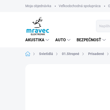
Prejsť
Moja objednávka
Veľkoobchodná spolupráca
O
na
obsah
AKUSTIKA
AUTO
BEZPEČNOSŤ
Domov
Svietidlá
01.Stropné
Prisadené
Neohodnotené
Podrobnosti hodn