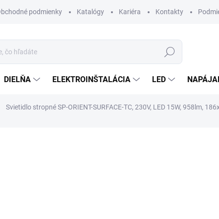
bchodné podmienky
Katalógy
Kariéra
Kontakty
Podmie
Hľadať
DIELŇA
ELEKTROINŠTALÁCIA
LED
NAPÁJA
Svietidlo stropné SP-ORIENT-SURFACE-TC, 230V, LED 15W, 958lm, 186x
otenia
84,90 €
/ ks
69,02 € bez DPH
Jednotková
SKLADOM
cena:
MÔŽEME DORUČIŤ DO:
11.8.2