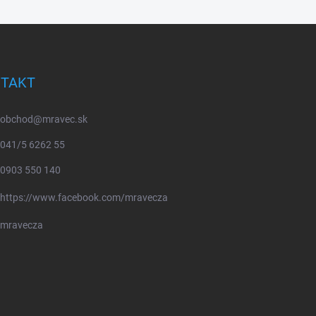
TAKT
obchod
@
mravec.sk
041/5 6262 55
0903 550 140
https://www.facebook.com/mravecza
mravecza