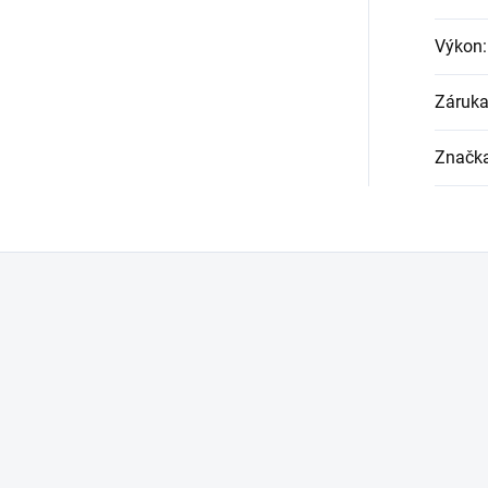
Výkon
:
Záruk
Značk