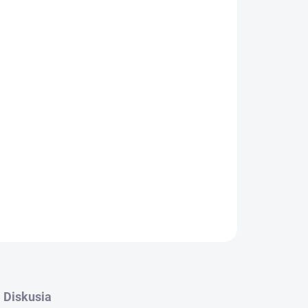
Pridať do košíka
-SURFACE-TC
je vhodné na montáž do interiéru.
aného do bielej farby v kombinácií s mliečnym
OPÝTAŤ SA
STRÁŽIŤ
Diskusia