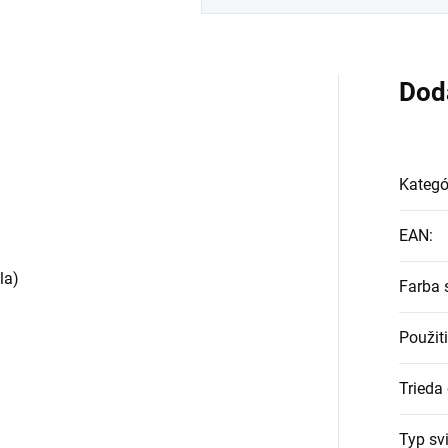
Dod
Kategó
EAN
:
la)
Farba 
Použit
Trieda
Typ svi