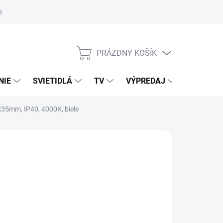
nky ochrany osobných údajov
PRÁZDNY KOŠÍK
NÁKUPNÝ
KOŠÍK
NIE
SVIETIDLÁ
TV
VÝPREDAJ
ZNAČKY
35mm, IP40, 4000K, biele
026