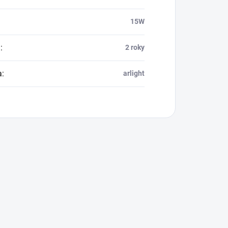
15W
a
:
2 roky
a
:
arlight