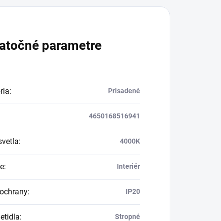
atočné parametre
ria
:
Prisadené
4650168516941
svetla
:
4000K
ie
:
Interiér
 ochrany
:
IP20
etidla
:
Stropné