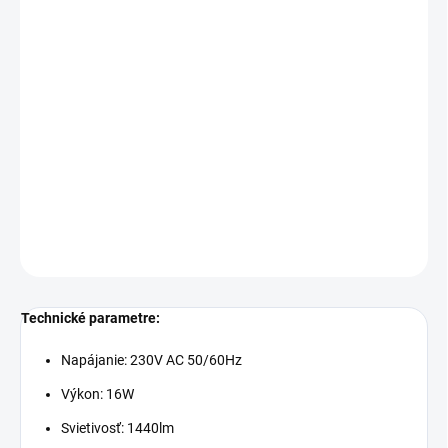
−
+
Pridať do košíka
Cenníková cena: 48.10EUR
Stropné svietidlo
SP-FOCUS-R120
je vhodné na montáž do
interiéru. Je vyrobené z hliníka lakovaného do bielej farby v
kombinácií s mliečnym difúzorom.
DETAILNÉ INFORMÁCIE
OPÝTAŤ SA
STRÁŽIŤ
Technické parametre:
Napájanie: 230V AC 50/60Hz
Výkon: 16W
Svietivosť: 1440lm