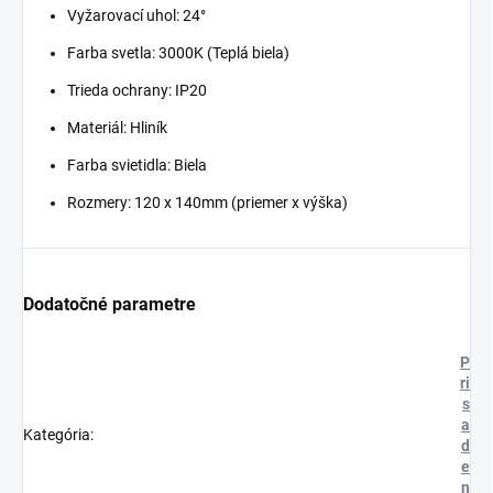
Vyžarovací uhol: 24°
Farba svetla: 3000K (Teplá biela)
Trieda ochrany: IP20
Materiál: Hliník
Farba svietidla: Biela
Rozmery: 120 x 140mm (priemer x výška)
Dodatočné parametre
P
ri
s
a
Kategória
:
d
e
n