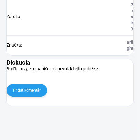
2
r
Záruka
:
o
k
y
arli
Značka
:
ght
Diskusia
Buďte prvý, kto napíše príspevok k tejto položke.
Pridať komentár