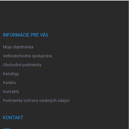
Z
á
p
ä
t
i
INFORMÁCIE PRE VÁS
e
Moja objednávka
Veľkoobchodná spolupráca
Obchodné podmienky
Katalógy
Kariéra
Kontakty
Podmienky ochrany osobných údajov
KONTAKT