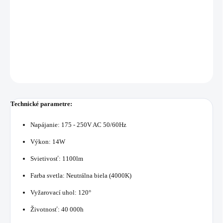
DETAILNÉ INFORMÁCIE
OPÝTAŤ SA
STRÁŽIŤ
Technické parametre:
Napájanie: 175 - 250V AC 50/60Hz
Výkon: 14W
Svietivosť: 1100lm
Farba svetla: Neutrálna biela (4000K)
Vyžarovací uhol: 120°
Životnosť: 40 000h