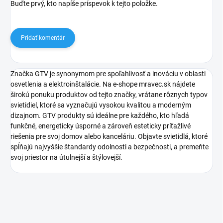
Buďte prvý, kto napíše príspevok k tejto položke.
Pridať komentár
Značka GTV je synonymom pre spoľahlivosť a inováciu v oblasti
osvetlenia a elektroinštalácie. Na e-shope mravec.sk nájdete
širokú ponuku produktov od tejto značky, vrátane rôznych typov
svietidiel, ktoré sa vyznačujú vysokou kvalitou a moderným
dizajnom. GTV produkty sú ideálne pre každého, kto hľadá
funkčné, energeticky úsporné a zároveň esteticky príťažlivé
riešenia pre svoj domov alebo kanceláriu. Objavte svietidlá, ktoré
spĺňajú najvyššie štandardy odolnosti a bezpečnosti, a premeňte
svoj priestor na útulnejší a štýlovejší.