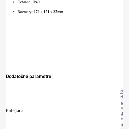
Ochrana: IP40
Rozmery: 171 x 171 x 35mm
Dodatočné parametre
P
ri
s
a
Kategória
:
d
e
n