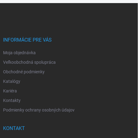
Z
á
p
ä
t
i
INFORMÁCIE PRE VÁS
e
Moja objednávka
Veľkoobchodná spolupráca
Obchodné podmienky
Katalógy
Kariéra
Kontakty
Podmienky ochrany osobných údajov
KONTAKT