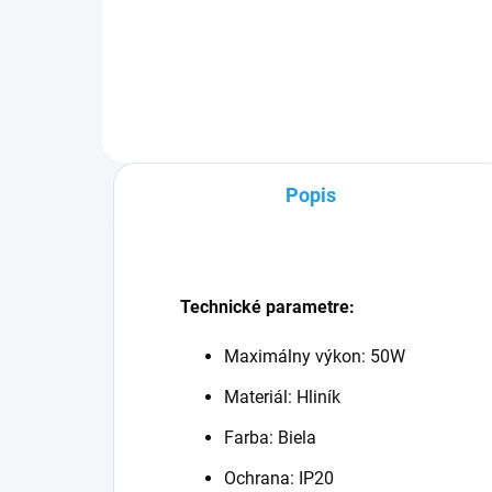
Žiarovka s päticou GU10 a
výkonom 8W. Farba svetla
žiarovky je 4000K čo
zodpovedá neutrálnej bielej farbe.
Celkový svetelný tok...
Popis
Technické parametre:
Maximálny výkon: 50W
Materiál: Hliník
Farba: Biela
Ochrana: IP20