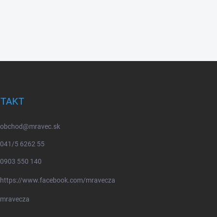
TAKT
obchod
@
mravec.sk
041/5 6262 55
0903 550 140
https://www.facebook.com/mravecza
mravecza