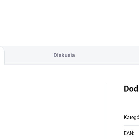
Žiarovka s päticou GU10 a
výkonom 7W. Farba svetla
žiarovky je 3000K čo
zodpovedá teplej bielej farbe.
Celkový...
Diskusia
Dod
Kategó
EAN
: