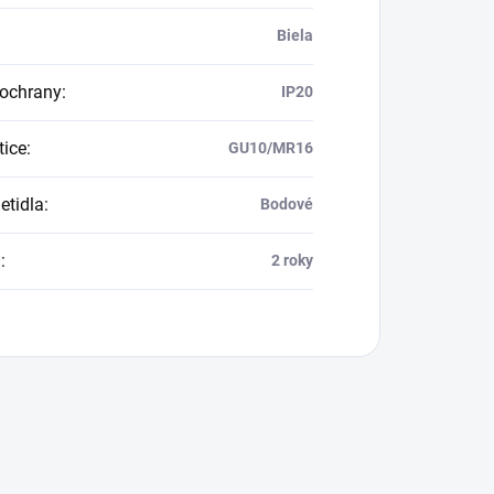
Biela
 ochrany
:
IP20
tice
:
GU10/MR16
etidla
:
Bodové
a
:
2 roky