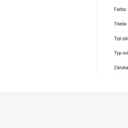
Farba
:
Trieda
Typ pä
Typ svi
Záruk