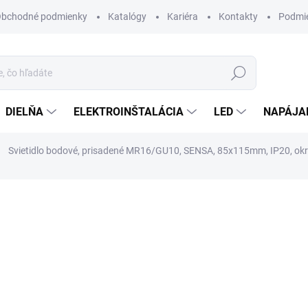
bchodné podmienky
Katalógy
Kariéra
Kontakty
Podmie
Hľadať
DIELŇA
ELEKTROINŠTALÁCIA
LED
NAPÁJA
Svietidlo bodové, prisadené MR16/GU10, SENSA, 85x115mm, IP20, okrú
otenia
ZNAČKA:
GTV
27,70 €
/ ks
22,52 € bez DPH
Jednotková
MOMENTÁLNE NEDOSTUP
cena:
MÔŽEME DORUČIŤ DO:
7.10.2