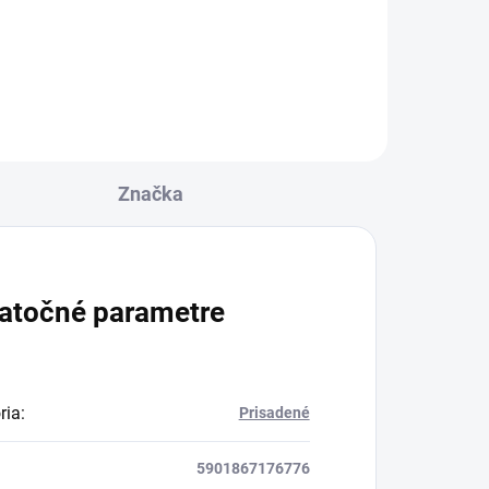
Žiarovka s päticou CU10 a
výkonom 10W. Farba svetla
žiarovky je 3000K čo zodpovedá
teplej bielej farbe. Celkový
svetelný tok žiarovky je...
Značka
atočné parametre
ria
:
Prisadené
5901867176776