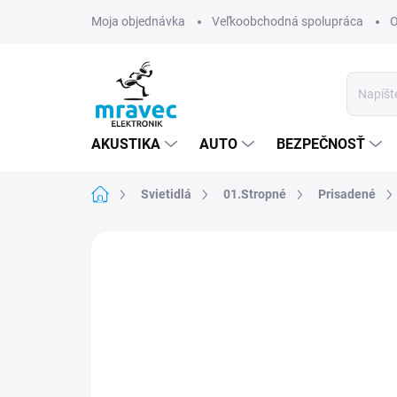
Prejsť
Moja objednávka
Veľkoobchodná spolupráca
O
na
obsah
AKUSTIKA
AUTO
BEZPEČNOSŤ
Domov
Svietidlá
01.Stropné
Prisadené
Neohodnotené
Podrobnosti hodn