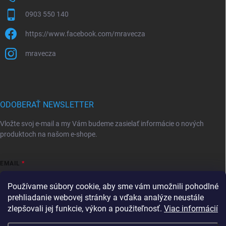
0903 550 140
https://www.facebook.com/mravecza
mravecza
ODOBERAŤ NEWSLETTER
Vložte svoj e-mail a my Vám budeme zasielať informácie o nových
produktoch na našom e-shope.
EMAIL
Používame súbory cookie, aby sme vám umožnili pohodlné
prehliadanie webovej stránky a vďaka analýze neustále
zlepšovali jej funkcie, výkon a použiteľnosť.
Viac informácií
Vložením e-mailu súhlasíte s
podmienkami ochrany osobných údajov