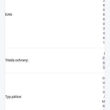
2
8
0
EAN
:
8
8
0
3
4
6
1
I
P
Trieda ochrany
:
6
5
G
U
1
0
Typ pätice
:
/
M
R