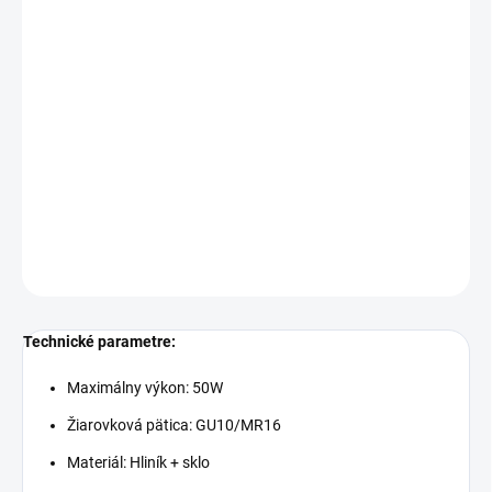
Cenníková cena: 5.90EUR
Bodové svietidlo SILVA je určené na montáž do interiéru aj
exteriéru. Svietidlo môže byť osadené žiarovkou s päticou GU10
alebo MR16. Svietidlo je vyrobené z hliníka v kombinácií so
sklom.
DETAILNÉ INFORMÁCIE
OPÝTAŤ SA
STRÁŽIŤ
Technické parametre:
Maximálny výkon: 50W
Žiarovková pätica: GU10/MR16
Materiál: Hliník + sklo