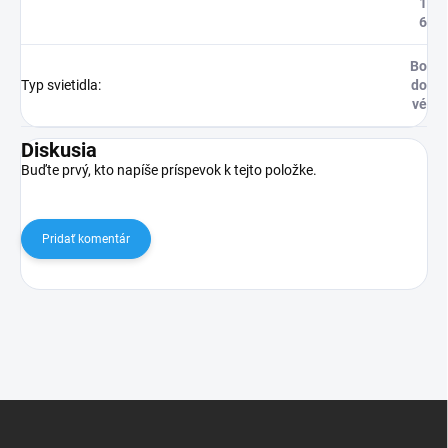
1
6
Bo
Typ svietidla
:
do
vé
Diskusia
Buďte prvý, kto napíše príspevok k tejto položke.
Pridať komentár
Z
á