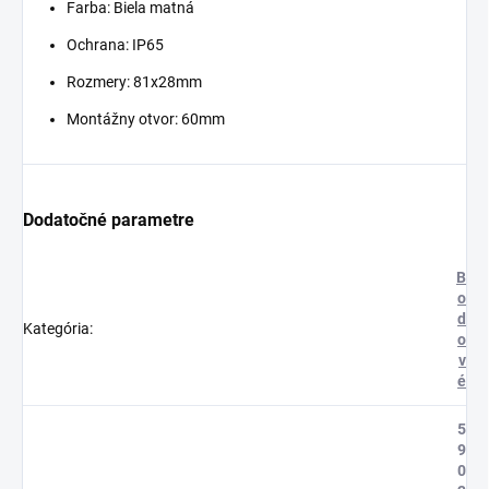
Farba: Biela matná
Ochrana: IP65
Rozmery: 81x28mm
Montážny otvor: 60mm
Dodatočné parametre
B
o
d
Kategória
:
o
v
é
5
9
0