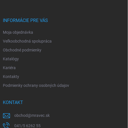
p
ä
t
i
INFORMÁCIE PRE VÁS
e
Moja objednávka
Veľkoobchodná spolupráca
Obchodné podmienky
Katalógy
Kariéra
Kontakty
Podmienky ochrany osobných údajov
KONTAKT
obchod
@
mravec.sk
041/5 6262 55