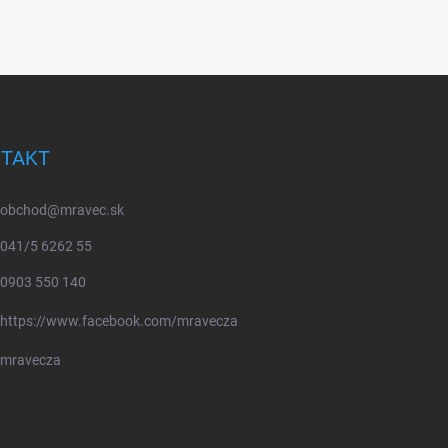
TAKT
obchod
@
mravec.sk
041/5 6262 55
0903 550 140
https://www.facebook.com/mravecza
mravecza