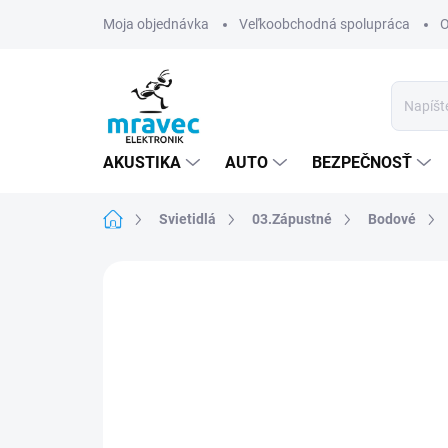
Prejsť
Moja objednávka
Veľkoobchodná spolupráca
O
na
obsah
AKUSTIKA
AUTO
BEZPEČNOSŤ
Domov
Svietidlá
03.Zápustné
Bodové
Neohodnotené
Podrobnosti hodn