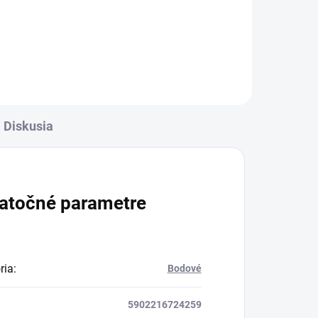
Žiarovka s päticou CU10 a
výkonom 10W. Farba svetla
žiarovky je 3000K čo zodpovedá
teplej bielej farbe. Celkový...
Diskusia
atočné parametre
ria
:
Bodové
5902216724259