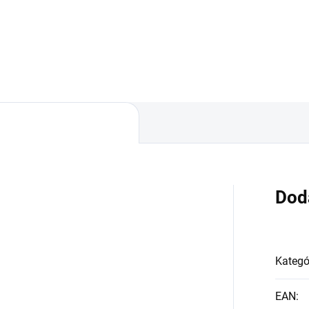
rovka s päticou GU10 a
onom 8W. Farba svetla
ovky je 4000K čo
ovedá neutrálnej bielej farbe.
ový svetelný tok...
Dod
Kategó
EAN
: