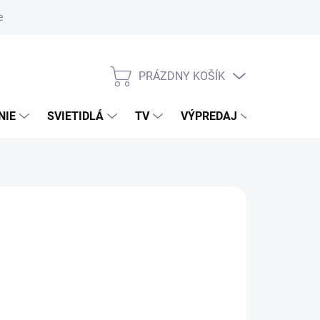
nky ochrany osobných údajov
PRÁZDNY KOŠÍK
NÁKUPNÝ
KOŠÍK
NIE
SVIETIDLÁ
TV
VÝPREDAJ
ZNAČKY
026