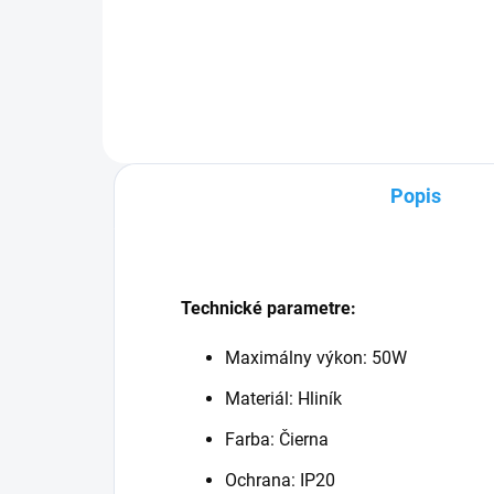
Žiarovka s päticou GU10 a
Žia
výkonom 7W. Farba svetla
výk
žiarovky je 4000K čo
žiar
zodpovedá neutrálnej bielej
zodp
farbe....
Celk
Popis
Technické parametre:
Maximálny výkon: 50W
Materiál: Hliník
Farba: Čierna
Ochrana: IP20