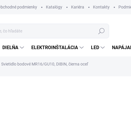
bchodné podmienky
Katalógy
Kariéra
Kontakty
Podmie
Hľadať
DIELŇA
ELEKTROINŠTALÁCIA
LED
NAPÁJA
Svietidlo bodové MR16/GU10, DIBIN, čierna oceľ
otenia
1,95 €
/ ks
1,59 € bez DPH
Jednotková
SKLADOM
cena:
MÔŽEME DORUČIŤ DO:
10.8.2