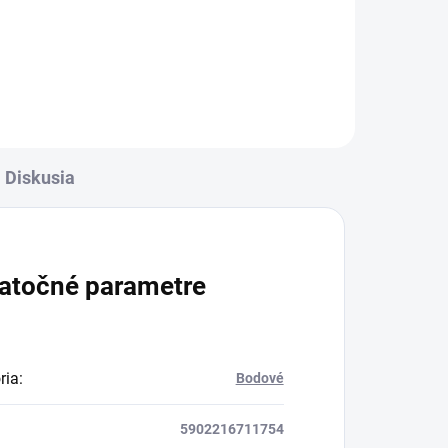
Žiarovka s päticou CU10 a
výkonom 10W. Farba svetla
žiarovky je 3000K čo zodpovedá
teplej bielej farbe. Celkový
svetelný tok žiarovky je...
Diskusia
atočné parametre
ria
:
Bodové
5902216711754