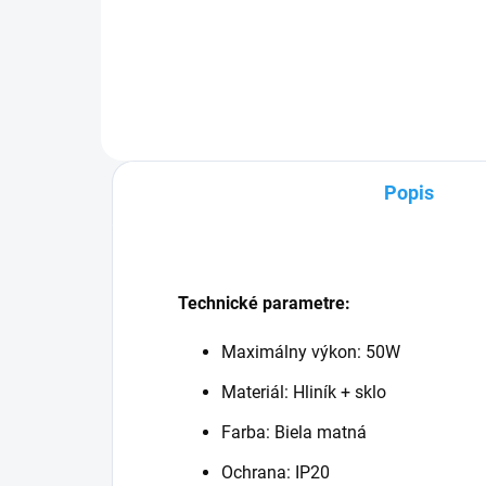
Žia
výk
žia
tepl
Popis
Technické parametre:
Maximálny výkon: 50W
Materiál: Hliník + sklo
Farba: Biela matná
Ochrana: IP20