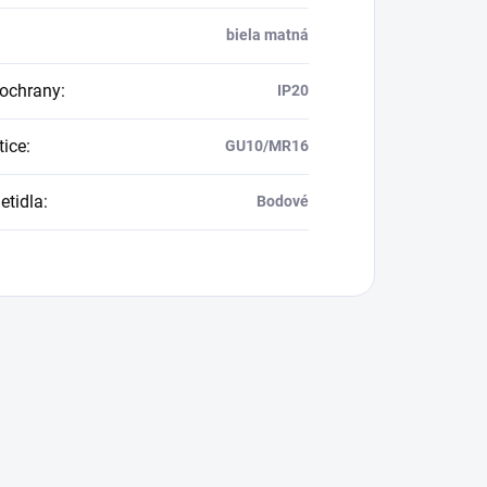
biela matná
 ochrany
:
IP20
tice
:
GU10/MR16
etidla
:
Bodové