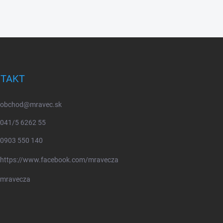
TAKT
obchod
@
mravec.sk
041/5 6262 55
0903 550 140
https://www.facebook.com/mravecza
mravecza