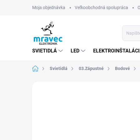
Prejsť
Moja objednávka
Veľkoobchodná spolupráca
O
na
obsah
SVIETIDLÁ
LED
ELEKTROINŠTALÁC
Domov
Svietidlá
03.Zápustné
Bodové
Neohodnotené
Podrobnosti hodn