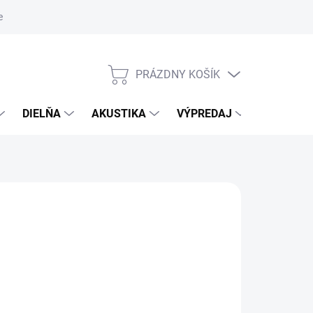
nky ochrany osobných údajov
PRÁZDNY KOŠÍK
NÁKUPNÝ
KOŠÍK
DIELŇA
AKUSTIKA
VÝPREDAJ
ZNAČKY
NÉ
026