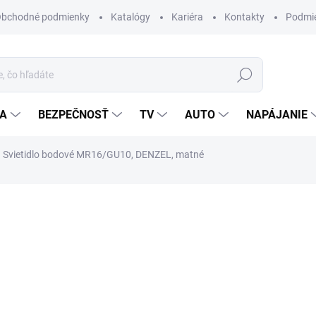
bchodné podmienky
Katalógy
Kariéra
Kontakty
Podmie
Hľadať
IA
BEZPEČNOSŤ
TV
AUTO
NAPÁJANIE
Svietidlo bodové MR16/GU10, DENZEL, matné
otenia
3,70 €
/ ks
3,01 € bez DPH
Jednotková
MOMENTÁLNE NEDOSTUP
cena:
MÔŽEME DORUČIŤ DO:
6.10.2