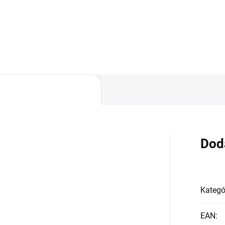
rovka s päticou CU10 a
Žiarovka s päticou GU10 a
onom 10W. Farba svetla
výkonom 7W. Farba svetla
rovky je 3000K čo zodpovedá
žiarovky je 6000K čo
ej bielej farbe. Celkový...
zodpovedá studenej bielej
farbe....
Dod
Kategó
EAN
: