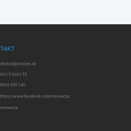
TAKT
obchod
@
mravec.sk
041/5 6262 55
0903 550 140
https://www.facebook.com/mravecza
mravecza