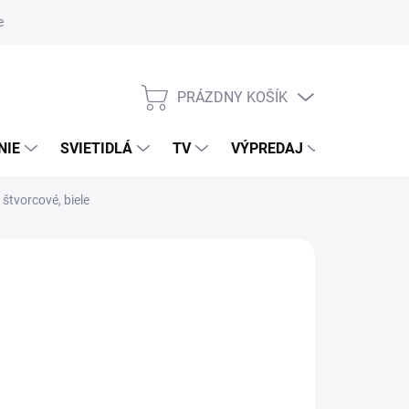
nky ochrany osobných údajov
PRÁZDNY KOŠÍK
NÁKUPNÝ
KOŠÍK
NIE
SVIETIDLÁ
TV
VÝPREDAJ
ZNAČKY
tvorcové, biele
026