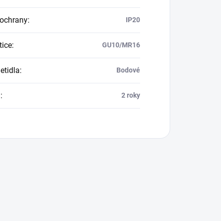
 ochrany
:
IP20
tice
:
GU10/MR16
etidla
:
Bodové
a
:
2 roky