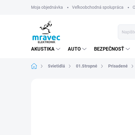
Prejsť
Moja objednávka
Veľkoobchodná spolupráca
O
na
obsah
AKUSTIKA
AUTO
BEZPEČNOSŤ
Domov
Svietidlá
01.Stropné
Prisadené
Neohodnotené
Podrobnosti hodn