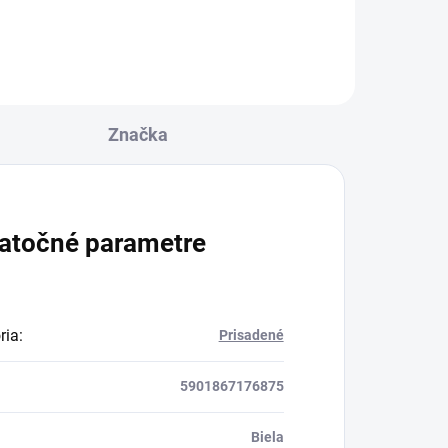
žiarovky je 3000K čo zodpovedá
teplej bielej farbe. Celkový
svetelný tok žiarovky je...
Značka
atočné parametre
ria
:
Prisadené
5901867176875
Biela