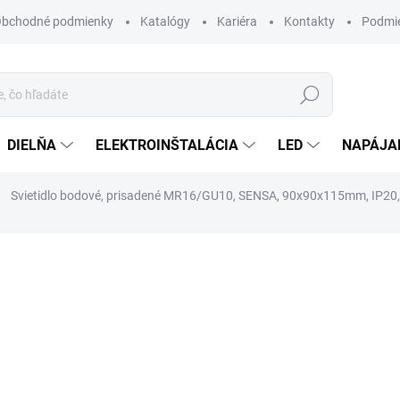
bchodné podmienky
Katalógy
Kariéra
Kontakty
Podmie
Hľadať
DIELŇA
ELEKTROINŠTALÁCIA
LED
NAPÁJA
Svietidlo bodové, prisadené MR16/GU10, SENSA, 90x90x115mm, IP20, š
otenia
ZNAČKA:
GTV
27,80 €
/ ks
22,60 € bez DPH
Jednotková
SKLADOM
cena:
MÔŽEME DORUČIŤ DO:
11.8.2