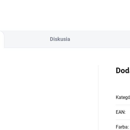
ovky je 4000K čo
žiarovky je 6000K čo
ovedá neutrálnej bielej farbe.
zodpovedá studenej bielej
ový svetelný tok...
farbe....
Diskusia
Dod
Kategó
EAN
:
Farba
: