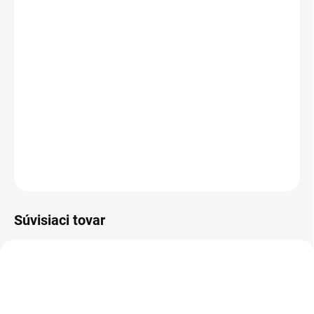
−
+
Pridať do košíka
Cenníková cena: 19.40EUR
Prisadené svietidlo AERO je určené na montáž do interiéru.
Svietidlo môže byť osadené žiarovkou s päticou GU10. Svietidlo
je vyrobené z hliníka.
DETAILNÉ INFORMÁCIE
OPÝTAŤ SA
STRÁŽIŤ
Súvisiaci tovar
CX722C
CX902W