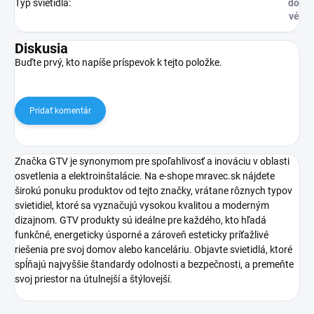
Typ svietidla
:
do
vé
Diskusia
Buďte prvý, kto napíše príspevok k tejto položke.
Pridať komentár
Značka GTV je synonymom pre spoľahlivosť a inováciu v oblasti
osvetlenia a elektroinštalácie. Na e-shope mravec.sk nájdete
širokú ponuku produktov od tejto značky, vrátane rôznych typov
svietidiel, ktoré sa vyznačujú vysokou kvalitou a moderným
dizajnom. GTV produkty sú ideálne pre každého, kto hľadá
funkčné, energeticky úsporné a zároveň esteticky príťažlivé
riešenia pre svoj domov alebo kanceláriu. Objavte svietidlá, ktoré
spĺňajú najvyššie štandardy odolnosti a bezpečnosti, a premeňte
svoj priestor na útulnejší a štýlovejší.