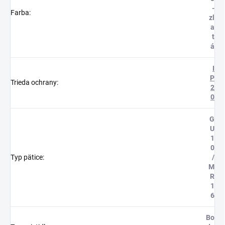
-
Farba
:
zl
a
t
á
I
P
Trieda ochrany
:
2
0
G
U
1
0
Typ pätice
:
/
M
R
1
6
Bo