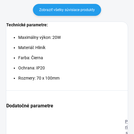
Zobraziť všetky súvisiace produkty
Technické parametre:
Maximálny výkon: 20W
Materiál: Hliník
Farba: Čierna
Ochrana: IP20
Rozmery: 70 x 100mm
Dodatočné parametre
P
ri
s