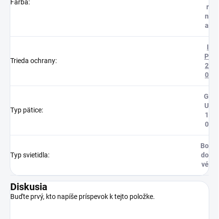
Farba
:
r
n
a
I
P
Trieda ochrany
:
2
0
G
U
Typ pätice
:
1
0
Bo
Typ svietidla
:
do
vé
Diskusia
Buďte prvý, kto napíše príspevok k tejto položke.