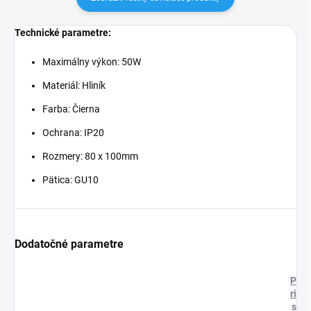
Technické parametre:
Maximálny výkon: 50W
Materiál: Hliník
Farba: Čierna
Ochrana: IP20
Rozmery: 80 x 100mm
Pätica: GU10
Dodatočné parametre
P
ri
s