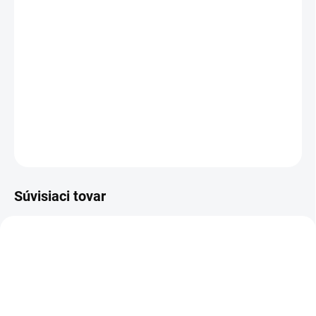
−
+
Pridať do košíka
Cenníková cena: 11.20EUR
Bodové svietidlo CYRO je určené na montáž do interiéru.
Svietidlo môže byť osadené žiarovkou s päticou GU10. Svietidlo
je vyrobené z hliníka.
DETAILNÉ INFORMÁCIE
OPÝTAŤ SA
STRÁŽIŤ
Súvisiaci tovar
CX902C
CX902W